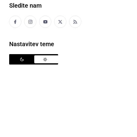
Sledite nam
V Prlekiji in okolici smo dobili nove/stare župane,
ponekod pa bo potreben drug krog. Kdo so izvoljeni?
Nastavitev teme
Vsi rezultati so neuradni, povzeti po
Državni volilni
komisiji
. Občine in kandidati so objavljeni po
abecednem vrstnem redu.
Apače
:
Franc Pižmoht
- 55,68 %, dr. Darko Anželj -
44,32%
Benedikt
:
Milan Gumzar
- 100%