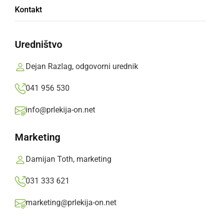
Dejan Razlag,
nedelja, 10. oktober 2010 ob 23:56
Kontakt
»
Izberite
Prlekijo
kot svoj prednostni vir na Googlu
Uredništvo
Dejan Razlag, odgovorni urednik
041 956 530
info@prlekija-on.net
Marketing
Damijan Toth, marketing
031 333 621
marketing@prlekija-on.net
Lokalne volitve 2010