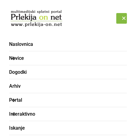
Prijava
NEDELJA, 9. AVGUST 2026
Naslovnica
Novice
Dogodki
Arhiv
POLITIKA
Portal
Kdo so novi/stari
Interaktivno
župani?
Iskanje