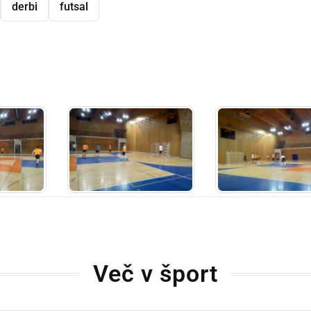
derbi
futsal
dly
Več v šport