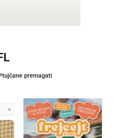
FL
o Ptujčane premagati
»