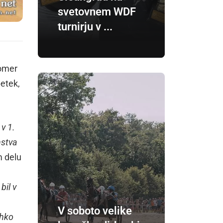
svetovnem WDF
turnirju v ...
tomer
etek,
v 1.
nstva
m delu
bil v
V soboto velike
ahko