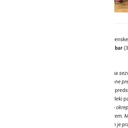
Tomaž ŠIC bar
Pred nami je odločilna tekma 2. slovenske 
pomerila drugo uvrščeni
Tomaž ŠIC bar
(3
1. februarja 2019, ob 20. uri.
»
Pred nami je najpomembnejša tekma sezone.
slovensko futsal ligo, moramo Ptujčane pr
potem še kdo sploh premaga
,« pove pred
prvenstva so
Ptujčani slavili s 6:4
, Prleki 
nadaljevanjem prvenstva še dodatno okrepili.
minuli sezoni državni prvak z Dobovcem. Ma
udeležuje zimskih turnirjev, na katerih je 