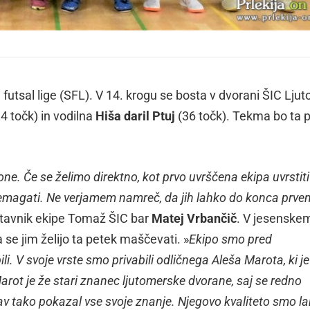
futsal lige (SFL). V 14. krogu se bosta v dvorani ŠIC Lju
4 točk) in vodilna
Hiša daril Ptuj
(36 točk). Tekma bo ta p
 Če se želimo direktno, kot prvo uvrščena ekipa uvrstiti 
emagati. Ne verjamem namreč, da jih lahko do konca prve
stavnik ekipe Tomaž ŠIC bar
Matej Vrbančič
. V jesenske
pa se jim želijo ta petek maščevati. »
Ekipo smo pred
 V svoje vrste smo privabili odličnega Aleša Marota, ki je 
rot je že stari znanec ljutomerske dvorane, saj se redno
prav tako pokazal vse svoje znanje. Njegovo kvaliteto smo l