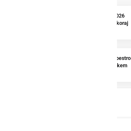
Tour de Lotmerk 2026
uspešno povezal skoraj
150 kolesarjev
Cornhole dopolnil pestro
dogajanje na Prleškem
sejmu v Ljutomeru