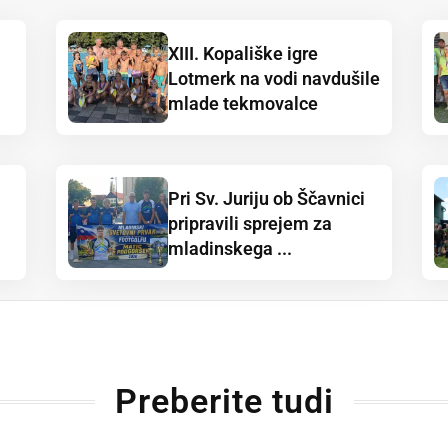
XIII. Kopališke igre
Lotmerk na vodi navdušile
mlade tekmovalce
Pri Sv. Juriju ob Ščavnici
pripravili sprejem za
mladinskega ...
Preberite tudi