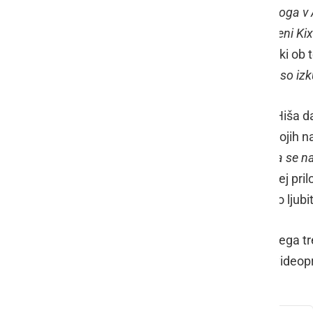
občudovali že na tekmi prejšnjega kroga v A
zadetkih s 7:1 premagali tretje uvrščeni Kix.
naslov prvaka 2.SFL dejal Vrbančič, ki ob 
Senekovič, Vrabl, Pihlar in Klemenčič so iz
Ta petek na tekmi Tomaž ŠIC bar - Hiša da
so prepričani, da bodo ob pomoči svojih na
ogledu tekme je izredno veliko. Obeta se na
s Hrvaške
,« je dodal Vrbančič, ki ob tej p
parkirna mesta ob dvorani prepustijo ljubit
Dodajamo še nekaj fotografij torkovega t
lahko ogledali tudi v neposrednem videop