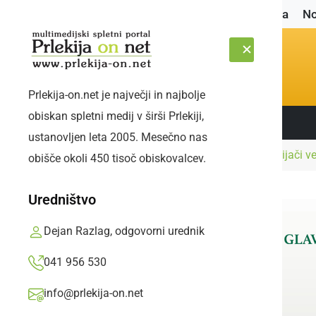
Naslovnica
No
Prlekija-on.net je največji in najbolje
obiskan spletni medij v širši Prlekiji,
Sledite nam:
SOBOTA, 8. AVGUST 2026
ustanovljen leta 2005. Mesečno nas
Naslovnica
Šport
Tomaž ŠIC bar se z navijači ve
obišče okoli 450 tisoč obiskovalcev.
Uredništvo
Dejan Razlag, odgovorni urednik
041 956 530
info@prlekija-on.net