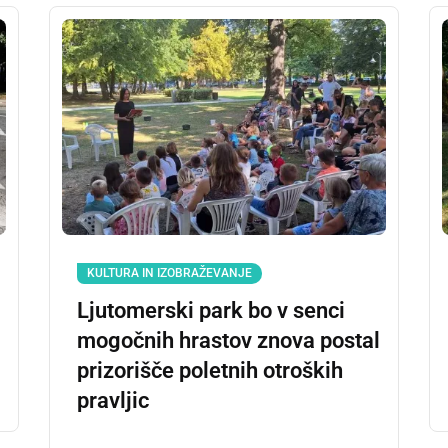
KULTURA IN IZOBRAŽEVANJE
Ljutomerski park bo v senci
mogočnih hrastov znova postal
prizorišče poletnih otroških
pravljic