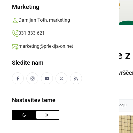
Marketing
Damijan Toth, marketing
031 333 621
ŠPORT
marketing@prlekija-on.net
Tomaž ŠIC bar se z 
Sledite nam
Če se želijo direktno, kot prvo uvršče
Prlekija-on.net,
sreda, 30. januar 2019 ob 16:19
Nastavitev teme
Izberite
Prlekijo
kot svoj prednostni vir na Googlu