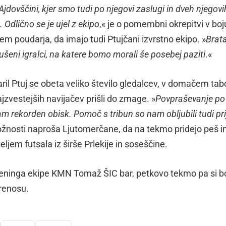
jdovščini, kjer smo tudi po njegovi zaslugi in dveh njegovi
 Odlično se je ujel z ekipo
,« je o pomembni okrepitvi v boj
tem poudarja, da imajo tudi Ptujčani izvrstno ekipo. »
Brat
kušeni igralci, na katere bomo morali še posebej paziti
.«
ril Ptuj se obeta veliko število gledalcev, v domačem tab
jzvestejših navijačev prišli do zmage. »
Povpraševanje po
m rekorden obisk. Pomoč s tribun so nam obljubili tudi prij
riložnosti naproša Ljutomerčane, da na tekmo pridejo peš i
eljem futsala iz širše Prlekije in soseščine.
reninga ekipe KMN Tomaž ŠIC bar, petkovo tekmo pa si b
renosu.