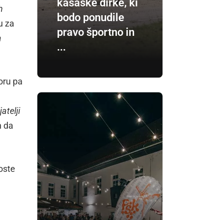
kasaške dirke, ki
h
bodo ponudile
u za
pravo športno in
a
...
oru pa
atelji
n da
oste