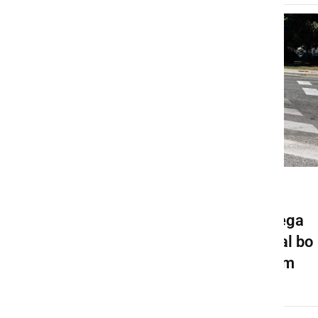
GOSPODARSTVO
Pričela se bo gradnja novega
krožišča v Ljutomeru, veljal bo
spremenjen prometni režim