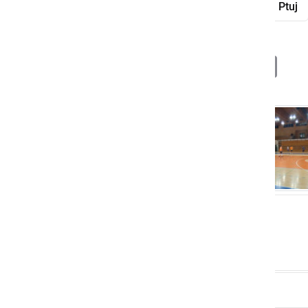
KMN Tomaž ŠIC bar
FC Hiša daril Ptuj
Deli
Facebook
X
Messenger
WhatsApp
Copy
PrintFrien
Email
Link