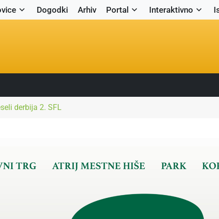
vice
Dogodki
Arhiv
Portal
Interaktivno
I
seli derbija 2. SFL