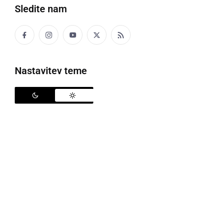
Sledite nam
Proslava ob kulturnem prazniku v Gornji Radgoni
Nastavitev teme
V mestu sejmov in penine Gornji Radgoni je
Kultprotur, v sodelovanju z nekaterimi društvi in
posamezniki, pripravil pestro paleto dogodkov in
prireditev namenjenih obeležitvi letošnjega
slovenskega kulturnega praznika. Poleg tega, da je
svoja vrata na široko, za brezplačen ogled vseh
vsebin, odprl Muzej Špital, kjer so tudi odprli razstavo
rimskih ogrlic
Jožice Antolič
, ter pripravili zanimivo
literarno-glasbeno prireditev poimenovano Knjižni
sejem, sta osrednji prireditvi potekali v Domu kulture