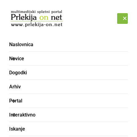
Prijava
ČETRTEK, 6. AVGUST 2026
Naslovnica
Novice
Dogodki
Arhiv
KULTURA IN IZOBRAŽEVANJE
Portal
Praznik je priložnost za
Interaktivno
zahvalo tistim, ki delajo
Iskanje
v kulturi