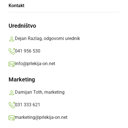
Kontakt
Radgončani v muzeju in domu kulture, obeležili
kulturni dan slovenskega naroda
Uredništvo
Prlekija-on.net,
petek, 8. februar 2019 ob 11:18
Dejan Razlag, odgovorni urednik
041 956 530
»
Izberite
Prlekijo
kot svoj prednostni vir na Googlu
info@prlekija-on.net
Marketing
Damijan Toth, marketing
031 333 621
marketing@prlekija-on.net