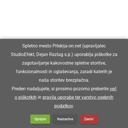
Spletno mesto Prlekija-on.net (upravljalec
StudioEfekt, Dejan Razlag s.p.) uporablja piškotke za
zagotavljanje kakovostne spletne storitve,
funkcionalnosti in oglaševanja, zaradi katerih je
naša storitev brezplačna.
Preden nadaljujete, si prosimo pozorno preberite
več
o piškotkih
in
pravila uporabe ter varstvo osebnih
podatkov
.
Sprejmi
Nastavitve
Zavrni