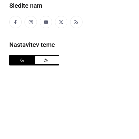
Sledite nam
Ocenjevanje vin Radgonsko - Kapelskih goric
Nastavitev teme
V Društvu vinogradnikov Radgonsko - Kapelskih goric
so tudi letos pripravili tradicionalno društveno
ocenjevanje vina - prerez letnika, tokrat letnika 2018.
Skupina priznanih slovenskih enologov, pod
vodstvom vinskega viteza
Ivana Mijošeka
, zraven
pa še:
Franc Škrobar
,
Sebastjan Rojs
,
Marko Cesar
in
Milan Kolarič
, ki je kot predsednik Društva
vinogradnikov Radgonsko - Kapelskih goric, so tokrat
vina ocenjevali na Vinogradniški kmetiji Fleisinger v