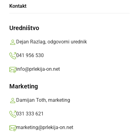
Kontakt
Radgonski vinogradniki pridelali odlično
kapljico, največ ocenjenih vin je prejelo zlato
Uredništvo
medaljo
Dejan Razlag, odgovorni urednik
Prlekija-on.net,
petek, 22. februar 2019 ob 10:37
041 956 530
info@prlekija-on.net
»
Izberite
Prlekijo
kot svoj prednostni vir na Googlu
Marketing
Damijan Toth, marketing
031 333 621
marketing@prlekija-on.net