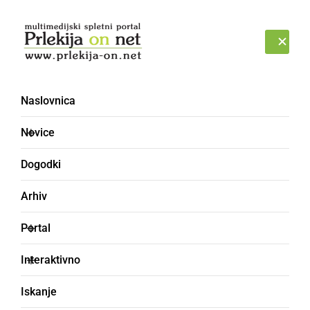
Prijava
ČETRTEK, 6. AVGUST 2026
Naslovnica
Novice
Dogodki
Arhiv
KULTURA IN IZOBRAŽEVANJE
Portal
Anino vino šampion,
Interaktivno
zraven še 12 prvakov
Iskanje
sort