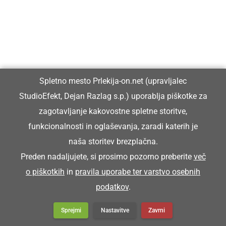
Več v kultura in
izobraževanje
Spletno mesto Prlekija-on.net (upravljalec
StudioEfekt, Dejan Razlag s.p.) uporablja piškotke za
zagotavljanje kakovostne spletne storitve,
Ob Fričovi kapeli pripravili vaško
funkcionalnosti in oglaševanja, zaradi katerih je
žegnanje in druženje vaščanov
naša storitev brezplačna.
Preden nadaljujete, si prosimo pozorno preberite
več
o piškotkih
in
pravila uporabe ter varstvo osebnih
podatkov
.
Na slavnostni prireditvi ob 70. prazniku
Občine Ljutomer podelili ...
Sprejmi
Nastavitve
Zavrni