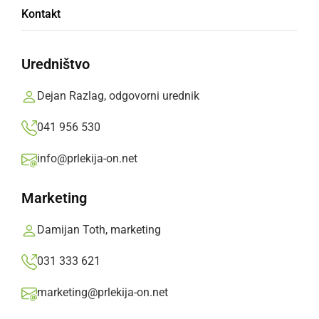
Kontakt
Dvoje DOSOR-jevih prireditev teden dni po
Valentinu
Uredništvo
Filip Matko Ficko,
sobota, 23. februar 2019 ob 13:47
Dejan Razlag, odgovorni urednik
041 956 530
»
Izberite
Prlekijo
kot svoj prednostni vir na Googlu
info@prlekija-on.net
Marketing
Damijan Toth, marketing
031 333 621
marketing@prlekija-on.net