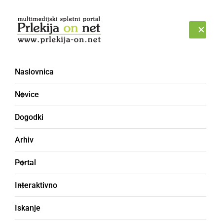
Prijava
PETEK, 7. AVGUST 2026
Naslovnica
Novice
Dogodki
Arhiv
DRUŽABNO
Portal
Valentinova tombola in
Interaktivno
Valentinov seniorski
Iskanje
večer