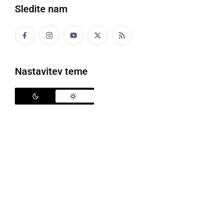
Sledite nam
Valentinovo v DOSOR-ju
Nastavitev teme
<>DOSOR-jevi prostovoljci so teden dni po
Valentinu
,
ki praznuje 14. februarja, pripravili kar dvoje
odmevnejših prireditev: Valentinovo tombolo
dopoldne ter Valentinov seniorski večer med 18. in
21. uro.
V velikem restavracijskem prostoru DOSOR-ja, Doma
starejših občanov Radenci, se je tako 21. februarja
ob 9.30 pričela februarska tombola. Ambasadorka