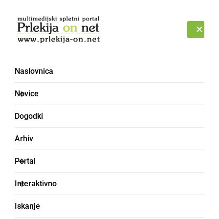
Prijava
NEDELJA, 9. AVGUST 2026
Naslovnica
Novice
Dogodki
Arhiv
DRUŽABNO
Portal
Ptuj zažarel v nočnem
Interaktivno
spektaklu
Iskanje