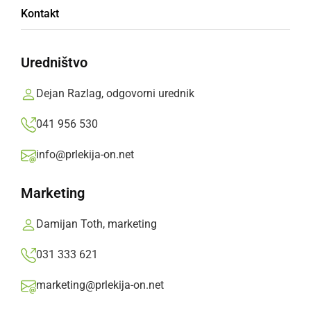
Kurenti so obiskali mestno hišo, sledil je nočni
Kontakt
spektakel
Prlekija-on.net,
sobota, 2. marec 2019 ob 08:39
Uredništvo
Dejan Razlag, odgovorni urednik
»
Izberite
Prlekijo
kot svoj prednostni vir na Googlu
041 956 530
info@prlekija-on.net
Marketing
Damijan Toth, marketing
031 333 621
marketing@prlekija-on.net