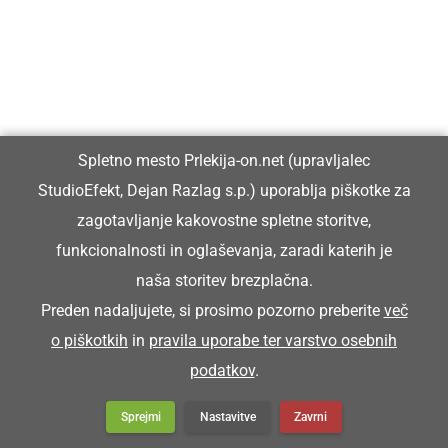
Spletno mesto Prlekija-on.net (upravljalec
StudioEfekt, Dejan Razlag s.p.) uporablja piškotke za
zagotavljanje kakovostne spletne storitve,
funkcionalnosti in oglaševanja, zaradi katerih je
naša storitev brezplačna.
Preden nadaljujete, si prosimo pozorno preberite
več
o piškotkih
in
pravila uporabe ter varstvo osebnih
podatkov
.
Sprejmi
Nastavitve
Zavrni