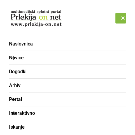
Prijava
SOBOTA, 8. AVGUST 2026
Naslovnica
Novice
Dogodki
Arhiv
ŠPORT
Portal
Ljutomer po preobratu
Interaktivno
premagal Radgono
Iskanje