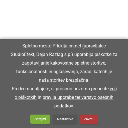
Zaključilo se je prvenstvo lovskih družin v
strelstvu
Odprli nova igrišča v ŠRC Križevci in
Spletno mesto Prlekija-on.net (upravljalec
izvedli turnir mešanih ekip v ...
StudioEfekt, Dejan Razlag s.p.) uporablja piškotke za
zagotavljanje kakovostne spletne storitve,
funkcionalnosti in oglaševanja, zaradi katerih je
naša storitev brezplačna.
Preberite tudi
Preden nadaljujete, si prosimo pozorno preberite
več
o piškotkih
in
pravila uporabe ter varstvo osebnih
podatkov
.
Sprejmi
Nastavitve
Zavrni