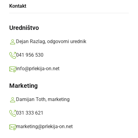
Oba gola za Ljutomer je dosegel Mario
Kontakt
Skuhala
Prlekija-on.net,
sobota, 16. marec 2019 ob 18:02
Uredništvo
Dejan Razlag, odgovorni urednik
»
Izberite
Prlekijo
kot svoj prednostni vir na Googlu
041 956 530
info@prlekija-on.net
Marketing
Damijan Toth, marketing
031 333 621
marketing@prlekija-on.net