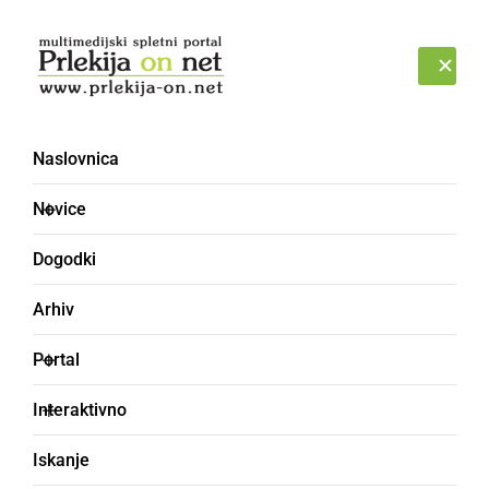
Prijava
PETEK, 7. AVGUST 2026
Naslovnica
Novice
Dogodki
Arhiv
KULTURA IN IZOBRAŽEVANJE
Portal
Mostovi povezujejo
Interaktivno
Mešani pevski zbor Štefana Kovača je gostil
Iskanje
zbor Con Fuoco Univerze za znanost in