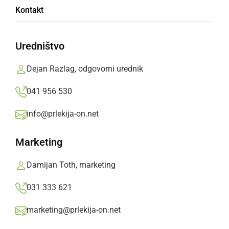
Kontakt
tehnologijo AGH v Krakovu
Prlekija-on.net,
torek, 19. marec 2019 ob 14:03
Uredništvo
»
Izberite
Prlekijo
kot svoj prednostni vir na Googlu
Dejan Razlag, odgovorni urednik
041 956 530
info@prlekija-on.net
Marketing
Damijan Toth, marketing
031 333 621
marketing@prlekija-on.net