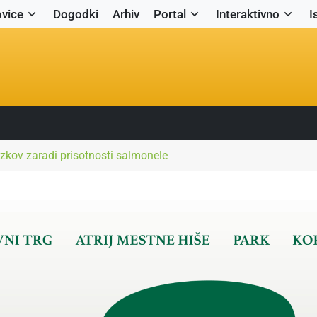
vice
Dogodki
Arhiv
Portal
Interaktivno
I
ezkov zaradi prisotnosti salmonele