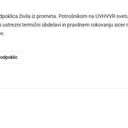
dpoklica živila iz prometa. Potrošnikom na UVHVVR svetu
b ustrezni termični obdelavi in pravilnem rokovanju sicer 
ov.
odpoklic
dly