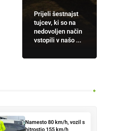
Prijeli šestnajst
tujcev, ki so na
nedovoljen način
vstopili v našo ...
Namesto 80 km/h, vozil s
hitrostjo 155 km/h