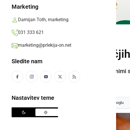
Marketing
Damijan Toth, marketing
031 333 621
ČRNA KRONIKA
marketing@prlekija-on.net
Odpoklic piščančjih
Sledite nam
V gurman piščančji zrezki z bučnimi s
Prlekija-on.net,
torek, 19. marec 2019 ob 20:09
Nastavitev teme
Izberite
Prlekijo
kot svoj prednostni vir na Googlu