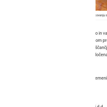
Živilo ob ustrezni termični obdelavi in pravilnem rokovanju 
Uprava za varno hrano, veterinarstvo in va
vzorec mesnega pripravka z namenom prever
zakonodaji. V vzorcu začinjenega piščančj
Živilo je glede na merila varnosti, določe
Opis živila
Gurman piščančji zrezki z bučnimi semeni
Neto količina: 600 g
Rok uporabe: 19.3.2019
Lot:1201608670
Proizvajalec: SI 71 ES Perutnina Ptuj d.d.