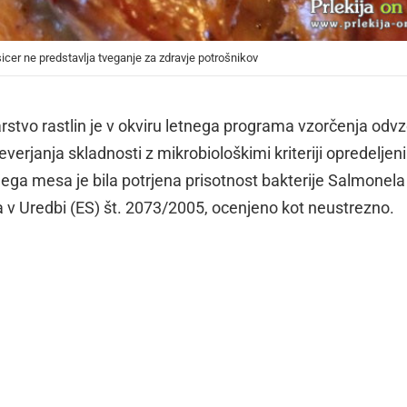
sicer ne predstavlja tveganje za zdravje potrošnikov
rstvo rastlin je v okviru letnega programa vzorčenja odvz
janja skladnosti z mikrobiološkimi kriteriji opredeljeni
ega mesa je bila potrjena prisotnost bakterije Salmonela
na v Uredbi (ES) št. 2073/2005, ocenjeno kot neustrezno.