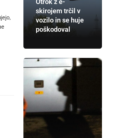
Otrok z e-
skirojem trčil v
jejo,
vozilo in se huje
ne
poškodoval