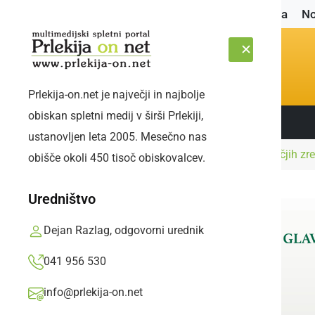
Naslovnica
No
Prlekija-on.net je največji in najbolje
obiskan spletni medij v širši Prlekiji,
Sledite nam:
PETEK, 7. AVGUST 2026
ustanovljen leta 2005. Mesečno nas
Naslovnica
Črna kronika
Odpoklic piščančjih zr
obišče okoli 450 tisoč obiskovalcev.
Uredništvo
Dejan Razlag, odgovorni urednik
041 956 530
info@prlekija-on.net