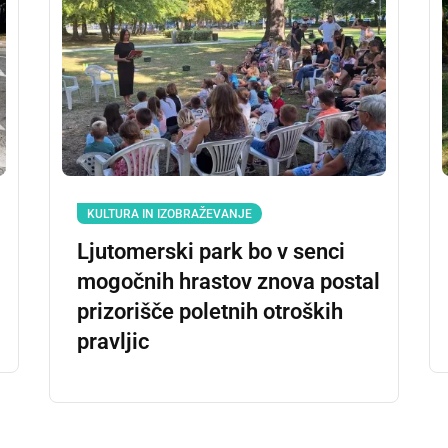
KULTURA IN IZOBRAŽEVANJE
Ljutomerski park bo v senci
mogočnih hrastov znova postal
prizorišče poletnih otroških
pravljic