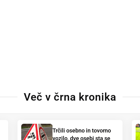
Več v črna kronika
Trčili osebno in tovorno
vozilo, dve osebi sta se