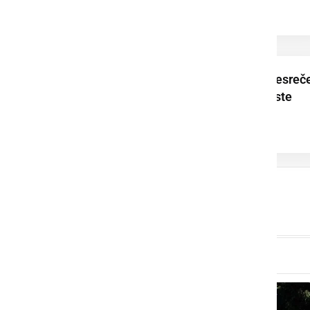
Zaradi prometne nesreč
popolna zapora ceste