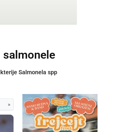
i salmonele
akterije Salmonela spp
»