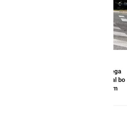
GOSPODARSTVO
Pričela se bo gradnja novega
krožišča v Ljutomeru, veljal bo
spremenjen prometni režim