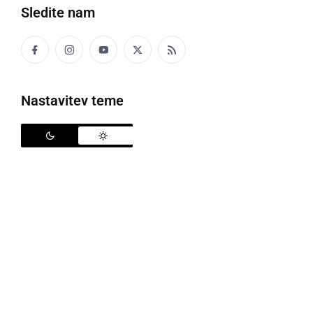
Sledite nam
Revirnemu čuvaju Francu Veberiču so za 50-letno članstvo v družini,
izročili spominsko sliko
V njihovem Lovskem domu, ki stoji v Črnem Hočju ob
Nastavitev teme
cesti Negova - Spodnji Ivanjci, je potekal letni zbor
Lovske družine Negova, katerega se je, od 40 članov
in treh članic, kolikor šteje društvo, udeležilo 33
članov. Med njimi je bil tudi župan občine Gornja
Radgona
Stanislav Rojko
, ki pa je tudi član lovske
družine, in prav njemu je bilo zaupano vodenje zbora.
O delu družine v minulem letu je na široko poročal
predsednik - starešina
Vlado Rojko
. Kot je bilo
razbrati iz poročila, so se skozi leto odvijale številne
aktivnosti, pri katerih so sodelovali njihovi člani.