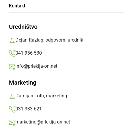
Marjan Kšela je nasledil Vlada Rojka pri LD
Kontakt
Negova
Prlekija-on.net,
četrtek, 21. marec 2019 ob 07:59
Uredništvo
Dejan Razlag, odgovorni urednik
»
Izberite
Prlekijo
kot svoj prednostni vir na Googlu
041 956 530
info@prlekija-on.net
Marketing
Damijan Toth, marketing
031 333 621
marketing@prlekija-on.net