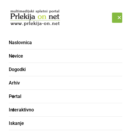
Prijava
PETEK, 7. AVGUST 2026
Naslovnica
Novice
Dogodki
Arhiv
KULTURA IN IZOBRAŽEVANJE
Portal
Franc Veberič je že pol
Interaktivno
stoletja član LD Negova
Iskanje