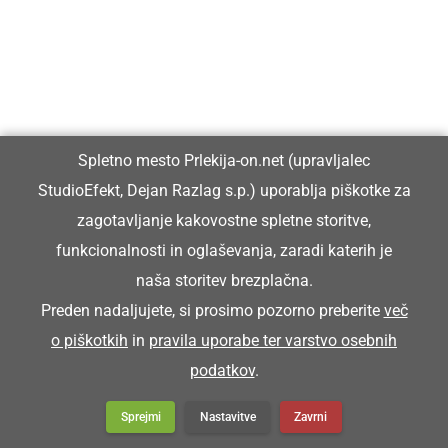
Milan Horvat že 50 let uspešno dela v
podjetništvu
Spletno mesto Prlekija-on.net (upravljalec
StudioEfekt, Dejan Razlag s.p.) uporablja piškotke za
zagotavljanje kakovostne spletne storitve,
funkcionalnosti in oglaševanja, zaradi katerih je
naša storitev brezplačna.
Preden nadaljujete, si prosimo pozorno preberite
več
o piškotkih
in
pravila uporabe ter varstvo osebnih
podatkov
.
Sprejmi
Nastavitve
Zavrni