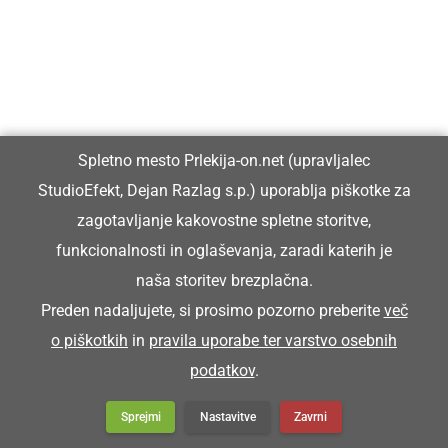
Spletno mesto Prlekija-on.net (upravljalec
StudioEfekt, Dejan Razlag s.p.) uporablja piškotke za
zagotavljanje kakovostne spletne storitve,
funkcionalnosti in oglaševanja, zaradi katerih je
naša storitev brezplačna.
Preden nadaljujete, si prosimo pozorno preberite
več
o piškotkih
in
pravila uporabe ter varstvo osebnih
podatkov
.
Sprejmi
Nastavitve
Zavrni