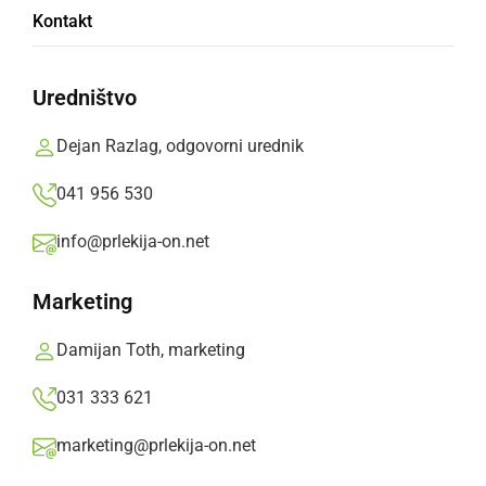
Kontakt
Zmagovalca teka za Štajersko - Koroški pokal
sta postala Simon Malek Kuzmič in Tina
Uredništvo
Lešnik
Dejan Razlag, odgovorni urednik
Branko Košti,
nedelja, 7. april 2019 ob 16:27
041 956 530
info@prlekija-on.net
»
Izberite
Prlekijo
kot svoj prednostni vir na Googlu
Marketing
Damijan Toth, marketing
031 333 621
marketing@prlekija-on.net