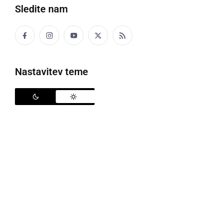
Sledite nam
17. Blaguški tek
Nastavitev teme
Idilično okolje Blaguškega jezera je bilo v soboto, 6.
aprila, prizorišče
17. Blaguškega teka
, že vrsto let
enega najprepoznavnejših dogodkov v okviru
praznovanj praznika Občine Sv. Jurij ob Ščavnici, ki
ga občani te prleške občine praznujejo v mesecu
aprilu. Tek iz serije letošnjih tekov za točke
Štajersko-Koroškega pokala, ki je v širšem, tudi
čezmejnem okolju, znan po tradicionalno dobri
organizacije in bogatem spremljevalnem programu,