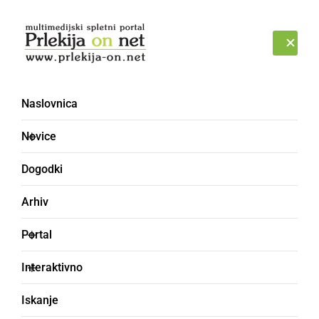
Prijava
ČETRTEK, 6. AVGUST 2026
Naslovnica
Novice
Dogodki
Arhiv
ŠPORT
Portal
V okolici Blaguškega
Interaktivno
jezera je teklo 450
Iskanje
tekačev