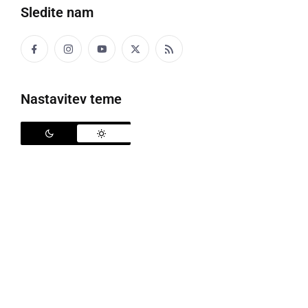
Sledite nam
Otroci na obisku na Šiškovi kmetiji
Nastavitev teme
Pred prvomajskimi počitnicami je imela skupina
otrok vrtca Stročja vas - vzgojiteljic
Marice Fijavž
in
Simone Škrlec
prav poseben dan, saj so lahko
doživeli delček kmečkega življenja naših babic in
prababic. Peš so se podali iz vrtca proti koncu
Rinčetove grabe, kjer sredi čudovitih zelenih
pašnikov in prleških vinogradov v objemu narave leži
Šiškova domačija. Čisto na koncu vasi, kjer nas
premami vonj po cvetočem drevju in pomirjujoče