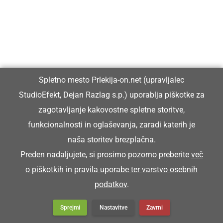
Spletno mesto Prlekija-on.net (upravljalec
StudioEfekt, Dejan Razlag s.p.) uporablja piškotke za
zagotavljanje kakovostne spletne storitve,
funkcionalnosti in oglaševanja, zaradi katerih je
naša storitev brezplačna.
Preden nadaljujete, si prosimo pozorno preberite
več
o piškotkih
in
pravila uporabe ter varstvo osebnih
podatkov
.
Sprejmi
Nastavitve
Zavrni