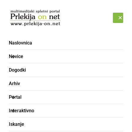
Prijava
NEDELJA, 9. AVGUST 2026
Naslovnica
Novice
Dogodki
Arhiv
NAJMLAJŠI
Portal
Otroci vrtca Stročja vas
Interaktivno
obiskali Šiškovo kmetijo
Iskanje
v Rinčetovi grabi