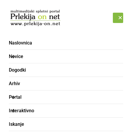
Prijava
PETEK, 7. AVGUST 2026
Naslovnica
Novice
Dogodki
Arhiv
KULTURA IN IZOBRAŽEVANJE
Portal
Maša za gasilce ob
Interaktivno
godu sv. Florjana pri
Iskanje
Mali Nedelji