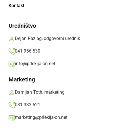
Kontakt
Maše so se udeležili gasilci in gasilke PGD
Radoslavci, Precetinci in Mala Nedelja
Uredništvo
Branko Košti,
nedelja, 5. maj 2019 ob 20:07
Dejan Razlag, odgovorni urednik
041 956 530
»
Izberite
Prlekijo
kot svoj prednostni vir na Googlu
info@prlekija-on.net
Marketing
Damijan Toth, marketing
031 333 621
marketing@prlekija-on.net