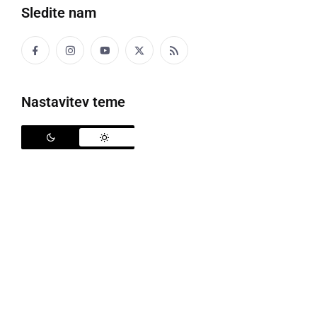
Sledite nam
Florjanova maša pri Mali Nedelji
Nastavitev teme
4. maja goduje sveti Florjan, zavetnik gasilcev, eden
od svetnikov, ki so predvsem slovenskemu
kmečkemu življu že od nekdaj posebej pri srcu.
Ponekod so se dolgo držali izročila, da je treba na
Florjanovo čim manj kuriti, zato gospodinje na ta dan
niso pekle kruha, kovači pa niso delali. Tradicionalno
se mnogih nedeljskih maš okrog godovnega dneva
sv. Florjana, organizirano udeležijo gasilci in s tem
počastijo svojega zavetnika.