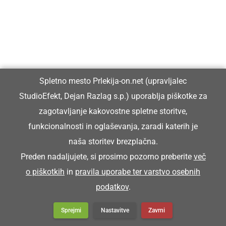
Spletno mesto Prlekija-on.net (upravljalec
StudioEfekt, Dejan Razlag s.p.) uporablja piškotke za
zagotavljanje kakovostne spletne storitve,
funkcionalnosti in oglaševanja, zaradi katerih je
naša storitev brezplačna.
Preden nadaljujete, si prosimo pozorno preberite
več
o piškotkih
in
pravila uporabe ter varstvo osebnih
podatkov
.
Sprejmi
Nastavitve
Zavrni