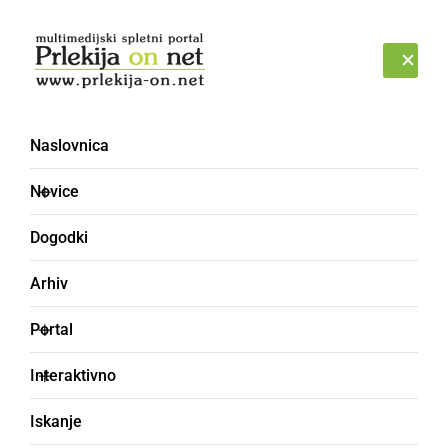
Prijava
NEDELJA, 9. AVGUST 2026
Naslovnica
Novice
Dogodki
Arhiv
KULTURA IN IZOBRAŽEVANJE
Portal
Splošna knjižnica
Interaktivno
Ljutomer se je v Kopru
Iskanje
predstavila s projektom