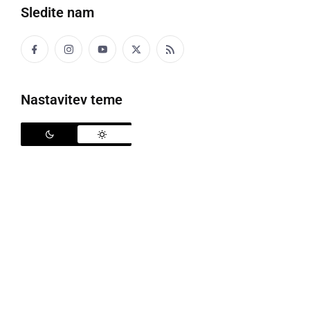
Sledite nam
Nastavitev teme
Predstavitev projekta Podajamo si roke in rastemo
Splošna knjižnica Ljutomer se je s partnersko
organizacijo Domom Lukavci, v petek, 10. maja,
udeležila povabila v Koper na Dan dobrih praks 2019
z naslovom: "Knjižničar - knjižničarju petič". Namen
srečanja je izmenjava mnenj in povezovanje v stroki.
Program je bil oblikovan z nabora inovativnih
projektov, s katerimi so se knjižnice 2018 prijavile na