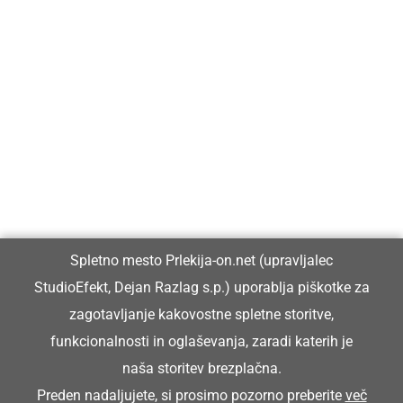
Prlekija-on.net je največji in najbolje obiskan spletni medij v
Prlekiji.
Vpisan je v razvid medijev, ki ga vodi Ministrstvo za kulturo
Republike Slovenije, pod zaporedno številko 1529.
Glavni in odgovorni urednik:
Spletno mesto Prlekija-on.net (upravljalec
Dejan Razlag
StudioEfekt, Dejan Razlag s.p.) uporablja piškotke za
info@prlekija-on.net
zagotavljanje kakovostne spletne storitve,
funkcionalnosti in oglaševanja, zaradi katerih je
naša storitev brezplačna.
Preden nadaljujete, si prosimo pozorno preberite
več