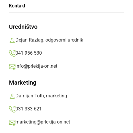
Kontakt
»Podajamo si roke in
rastemo«
Uredništvo
Dejan Razlag, odgovorni urednik
Projekt od marca 2018 uspešno izvajajo s
partnersko organizacijo Domom Lukavci
041 956 530
Prlekija-on.net,
ponedeljek, 13. maj 2019 ob 12:38
info@prlekija-on.net
Marketing
»
Izberite
Prlekijo
kot svoj prednostni vir na Googlu
Damijan Toth, marketing
031 333 621
marketing@prlekija-on.net