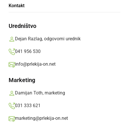
Kontakt
s Siddharto
Uredništvo
Po celodnevnem dogajanju je sledil vrhunec:
večerni open air koncert legendarne Siddharte,
Dejan Razlag, odgovorni urednik
nastop pa sta še dodatno popestrili skupini
041 956 530
Iskreni Kreteni in Ice on fire
info@prlekija-on.net
Prlekija-on.net,
ponedeljek, 27. maj 2019 ob 13:23
Marketing
»
Izberite
Prlekijo
kot svoj prednostni vir na Googlu
Damijan Toth, marketing
031 333 621
marketing@prlekija-on.net