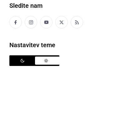
Sledite nam
Nastavitev teme
Zbudi se, Ormož 2019
V Ormožu se je v soboto, 25. maja, odvil eden izmed
najbolj pričakovanih dogodkov v tem malem
prleškem mestu. V Klubu ormoških študentov so
zopet zbujali vse Ormožane z zdaj že tradicionalnim
dogodkom
Zbudi se, Ormož
. Dogajanje se je odvijalo
že od dopoldanskih ur, ko je v Mestni grabi potekala
svečana otvoritev. Nastopila je godba na pihala z