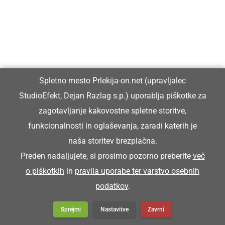
Spletno mesto Prlekija-on.net (upravljalec
StudioEfekt, Dejan Razlag s.p.) uporablja piškotke za
zagotavljanje kakovostne spletne storitve,
funkcionalnosti in oglaševanja, zaradi katerih je
naša storitev brezplačna.
Preden nadaljujete, si prosimo pozorno preberite
več
o piškotkih
in
pravila uporabe ter varstvo osebnih
podatkov
.
Sprejmi
Nastavitve
Zavrni