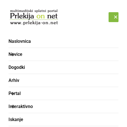
Prijava
SOBOTA, 8. AVGUST 2026
Naslovnica
Novice
Dogodki
Arhiv
DRUŽABNO
Portal
Po celodnevnem
Interaktivno
pestrem dogajanju,
Iskanje
Ormož dokončno zbudili