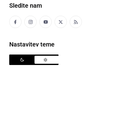
Sledite nam
Nastavitev teme
24. rekreativni kolesarski maraton po Prlekiji
V organizaciji ŠD Radenci, se je v nedeljo, 2. junija,
odvil že
24. rekreativni kolesarski maraton po
Prlekiji
. V, za kolesarje skoraj idealnem vremenu, se
je na startu pri Hotelu Bioterme v Moravcih, zbralo
224 kolesarjev in kolesark, kateri so se podali na tri,
po zahtevnosti in dolžini različne proge.