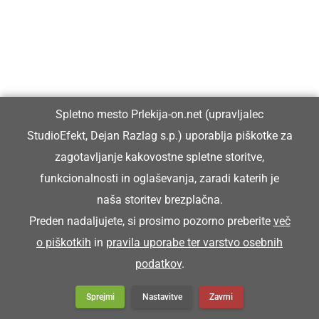
Spletno mesto Prlekija-on.net (upravljalec
StudioEfekt, Dejan Razlag s.p.) uporablja piškotke za
zagotavljanje kakovostne spletne storitve,
funkcionalnosti in oglaševanja, zaradi katerih je
naša storitev brezplačna.
Preden nadaljujete, si prosimo pozorno preberite
več
o piškotkih
in
pravila uporabe ter varstvo osebnih
podatkov
.
Sprejmi
Nastavitve
Zavrni