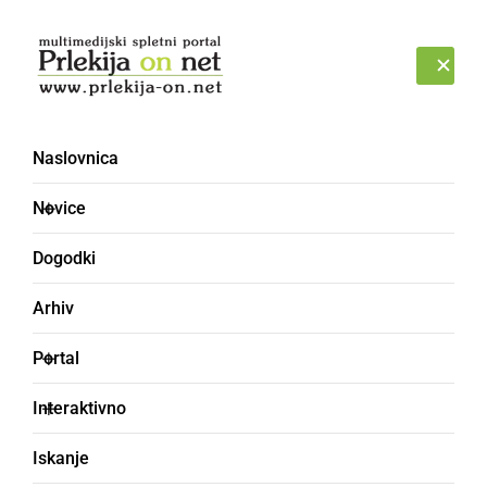
Prijava
SOBOTA, 8. AVGUST 2026
Naslovnica
Novice
Dogodki
Arhiv
ŠPORT
Portal
Na 24. rekreativnem
Interaktivno
kolesarskem maratonu
Iskanje
po Prlekiji je kolesarilo