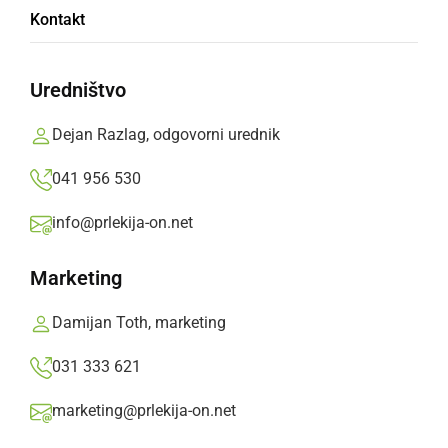
Kontakt
224 kolesark in
kolesarjev
Uredništvo
Dejan Razlag, odgovorni urednik
Najštevilnejša ekipa Ocean Orchids iz
Dobrovnika je štela 16 udeležencev
041 956 530
Branko Košti,
nedelja, 2. junij 2019 ob 20:14
info@prlekija-on.net
Marketing
»
Izberite
Prlekijo
kot svoj prednostni vir na Googlu
Damijan Toth, marketing
031 333 621
marketing@prlekija-on.net