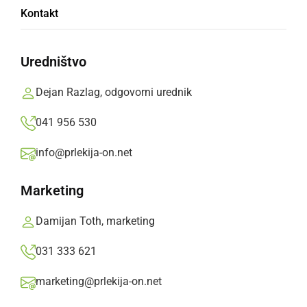
Kontakt
povezavo EuroVelo 13
Uredništvo
Kompleksen projekt kolesarskih poti se izvaja
na širšem območju mest Lenti, Letenye,
Dejan Razlag, odgovorni urednik
Őriszentpéter, Monošter, Murska Sobota, Ptuj,
041 956 530
Ormož, Ljutomer in Lendava
info@prlekija-on.net
Prlekija-on.net,
četrtek, 13. junij 2019 ob 15:52
Marketing
»
Izberite
Prlekijo
kot svoj prednostni vir na Googlu
Damijan Toth, marketing
031 333 621
marketing@prlekija-on.net