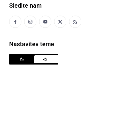
Sledite nam
Nastavitev teme
Smerne table v Ljutomeru
Cilj projekta
Iron Curtain Cycling - Kolesarjenje ob
železni zavesi
(SIHU115) je izoblikovanje skupne
kolesarske turistične destinacije in integracija z
železno zaveso razdeljenega obmejnega območja in
se izvaja ob sofinanciranju programa čezmejnega
sodelovanja Interreg V-A Slovenija-Madžarska.