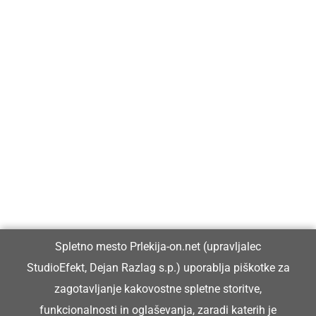
Prlekija-on.net je največji in najbolje obiskan spletni medij v
Prlekiji.
Vpisan je v razvid medijev, ki ga vodi Ministrstvo za kulturo
Republike Slovenije, pod zaporedno številko 1529.
Glavni in odgovorni urednik:
Spletno mesto Prlekija-on.net (upravljalec
Dejan Razlag
StudioEfekt, Dejan Razlag s.p.) uporablja piškotke za
info@prlekija-on.net
zagotavljanje kakovostne spletne storitve,
funkcionalnosti in oglaševanja, zaradi katerih je