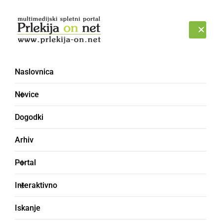
Prijava
NEDELJA, 9. AVGUST 2026
Naslovnica
Novice
Dogodki
Arhiv
GOSPODARSTVO
Portal
Postavili smerokaze in
Interaktivno
kolesarsko pot navezali
Iskanje
na evropsko kolesarsko