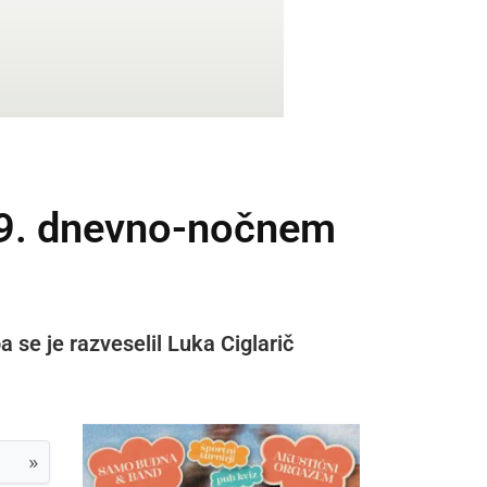
 29. dnevno-nočnem
a se je razveselil Luka Ciglarič
»