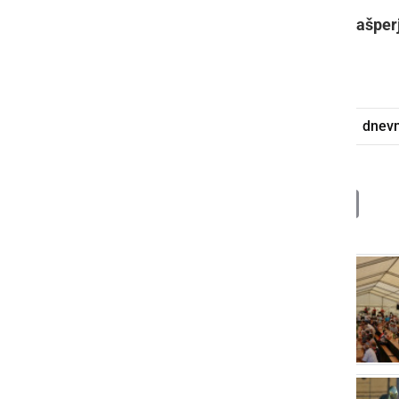
Naziv »najboljši vratar« je pripadel
Gašper
Luka Ciglarič
.
Ekipa Avtoličarstvo Franc Škrinjar
dnevn
Deli
Facebook
X
Messenger
WhatsApp
Copy
PrintFrien
Email
Link