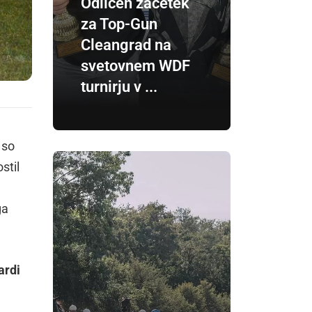
Odličen začetek
za Top-Gun
Cleangrad na
svetovnem WDF
turnirju v ...
 so
stil
ga
ardi