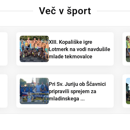
Več v šport
XIII. Kopališke igre
Lotmerk na vodi navdušile
mlade tekmovalce
Pri Sv. Juriju ob Ščavnici
pripravili sprejem za
mladinskega ...