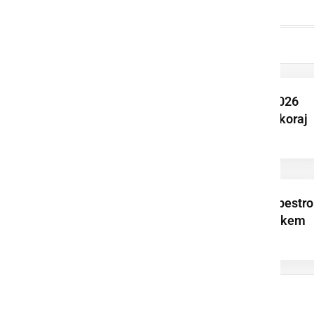
Tour de Lotmerk 2026
uspešno povezal skoraj
150 kolesarjev
Cornhole dopolnil pestro
dogajanje na Prleškem
sejmu v Ljutomeru