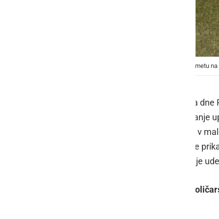
29. tradicionalni dnevno-nočni turnir v malem nogometu na 
Osrednji šport šestega festivalskega dne
tudi aktivnosti za najmlajše ter srečanje u
29. tradicionalni dnevno-nočni turnir v m
Celodnevno nogometno dogajanje je prikaz
malonogometnega turnirja, ki se ga je udel
Turnir je na koncu osvojila ekipa
Avtoličar
bar
, tretja pa je bila ekipa
Elbo-ma
.