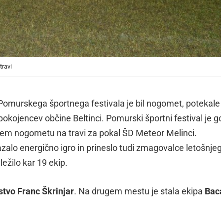
travi
 Pomurskega športnega festivala je bil nogomet, potekale
pokojencev občine Beltinci. Pomurski športni festival je go
alem nogometu na travi za pokal ŠD Meteor Melinci.
alo energično igro in prineslo tudi zmagovalce letošnje
ežilo kar 19 ekip.
stvo Franc Škrinjar
. Na drugem mestu je stala ekipa
Bac