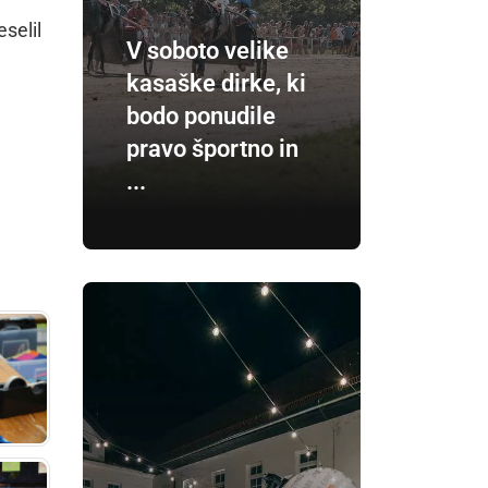
eselil
V soboto velike
kasaške dirke, ki
bodo ponudile
pravo športno in
...