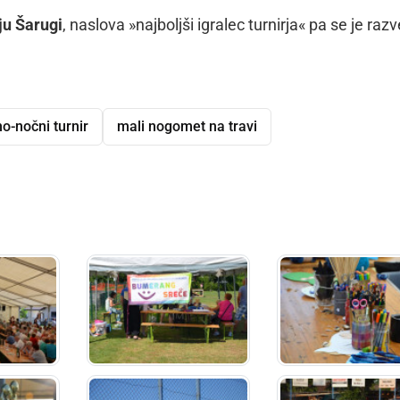
ju Šarugi
, naslova »najboljši igralec turnirja« pa se je razv
o-nočni turnir
mali nogomet na travi
dly