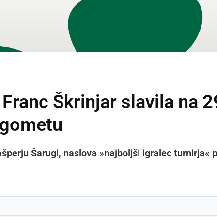
 Franc Škrinjar slavila na
nogometu
šperju Šarugi, naslova »najboljši igralec turnirja« p