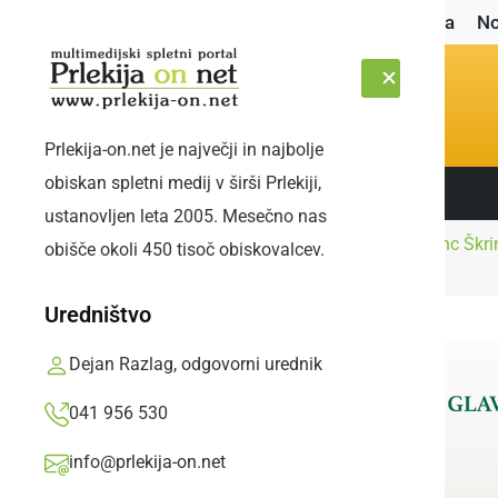
Naslovnica
No
Prlekija-on.net je največji in najbolje
obiskan spletni medij v širši Prlekiji,
Sledite nam:
SOBOTA, 8. AVGUST 2026
ustanovljen leta 2005. Mesečno nas
Ekipa Avtoličarstvo Franc Škr
obišče okoli 450 tisoč obiskovalcev.
Naslovnica
Šport
nogometu
Uredništvo
Dejan Razlag, odgovorni urednik
041 956 530
info@prlekija-on.net