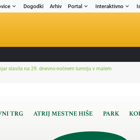
vice
Dogodki
Arhiv
Portal
Interaktivno
I
injar slavila na 29. dnevno-nočnem turnirju v malem