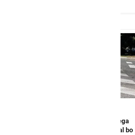
GOSPODARSTVO
Pričela se bo gradnja novega
krožišča v Ljutomeru, veljal bo