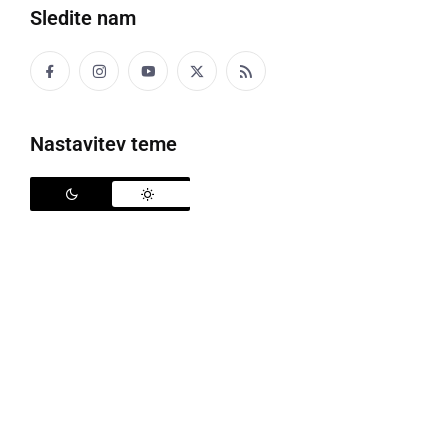
Sledite nam
Protitočno letalo
Nastavitev teme
V torek popoldan je območje občine Murska Sobota
zajelo neurje z močnimi padavinami, vetrom in
manjšo točo, ki je naredila nekaj škode. Posredovali
so gasilci PGD Murska Sobota, Bakovci, Rakičan in
Černelavci, ki so izčrpali meteorno vodo iz večih
objektov. Poplavljeno je bilo tudi nekaj cest. V občini
Beltinci pa je neurje zalilo kletne prostore
stanovanjske hiše. Posredovali so gasilci PGE
Beltinci, ki so vodo izčrpali. Toča je padala tudi v