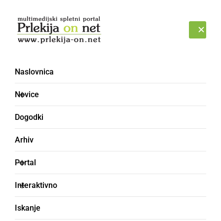
Prijava
PETEK, 7. AVGUST 2026
Naslovnica
Novice
Dogodki
Arhiv
NARAVA
Portal
Prekmurje zajelo
Interaktivno
silovito neurje z
Iskanje
močnimi nalivi