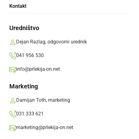
Kontakt
Prekmurje je zajelo silovito neurje z močnimi
nalivi, sunki vetra, padala pa je tudi sodra
Uredništvo
oziroma manjša toča
Dejan Razlag, odgovorni urednik
Prlekija-on.net,
torek, 2. julij 2019 ob 17:25
041 956 530
info@prlekija-on.net
»
Izberite
Prlekijo
kot svoj prednostni vir na Googlu
Marketing
Damijan Toth, marketing
031 333 621
marketing@prlekija-on.net