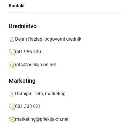
Kontakt
Prlekija-on.net,
sreda, 1. december 2010 ob 10:28
Uredništvo
»
Izberite
Prlekijo
kot svoj prednostni vir na Googlu
Dejan Razlag, odgovorni urednik
041 956 530
info@prlekija-on.net
Marketing
Damijan Toth, marketing
031 333 621
marketing@prlekija-on.net