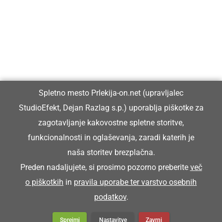
Prlekiji.
Vpisan je v razvid medijev, ki ga vodi Ministrstvo za kulturo
Republike Slovenije, pod zaporedno številko 1529.
Glavni in odgovorni urednik:
Spletno mesto Prlekija-on.net (upravljalec
Dejan Razlag
StudioEfekt, Dejan Razlag s.p.) uporablja piškotke za
info@prlekija-on.net
zagotavljanje kakovostne spletne storitve,
funkcionalnosti in oglaševanja, zaradi katerih je
naša storitev brezplačna.
Preden nadaljujete, si prosimo pozorno preberite
več
o piškotkih
in
pravila uporabe ter varstvo osebnih
© Prlekija-on.net | 2005 - 2026 | Vse pravice pridržane |
podatkov
.
info@prlekija-on.net
Splošni pogoji
•
Izjava o zasebnosti
•
Piškotki
Oglaševanje
Sprejmi
Nastavitve
Zavrni