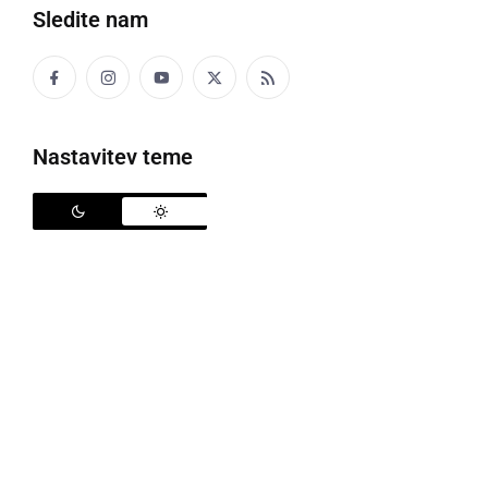
Sledite nam
Nastavitev teme
Kriva ali nedolžna - Prava resnica o Milici Makoter?
Danes izide knjiga z naslovom
Kriva ali nedolžna -
prava resnica o Milici Makoter?
, ki jo je napisala