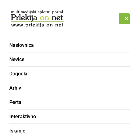
Prijava
PETEK, 7. AVGUST 2026
Naslovnica
Novice
Dogodki
Arhiv
ZANIMIVOSTI
Portal
Izid knjige Kriva ali
Interaktivno
nedolžna - Prava resnica
Iskanje
o Milici Makoter?