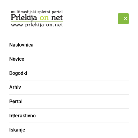
Prijava
NEDELJA, 9. AVGUST 2026
Naslovnica
Novice
Dogodki
Arhiv
KULTURA IN IZOBRAŽEVANJE
Portal
V Bodislavcih zaključili
Interaktivno
46.Tabor mladi gasilec
Iskanje