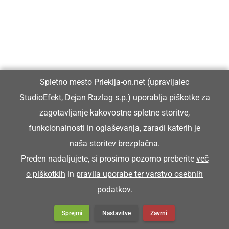
Spletno mesto Prlekija-on.net (upravljalec
StudioEfekt, Dejan Razlag s.p.) uporablja piškotke za
zagotavljanje kakovostne spletne storitve,
funkcionalnosti in oglaševanja, zaradi katerih je
naša storitev brezplačna.
Preden nadaljujete, si prosimo pozorno preberite
več
o piškotkih
in
pravila uporabe ter varstvo osebnih
podatkov
.
Sprejmi
Nastavitve
Zavrni