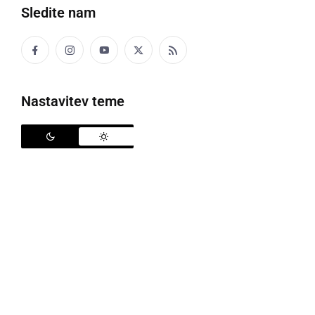
Sledite nam
46.Tabor mladi gasilec
Nastavitev teme
Letošnji, že
46. Tabor mladi gasilec
v Bodislavcih pri
Mali Nedelji, katerega se je udeležilo kar 115 mladih
gasilk in gasilcev iz gasilskih društev Gasilske zveze
Ljutomer, se je v petek, 12. julija, zaključil z zaključno
prireditvijo, na katero so bili povabljeni tudi starši
udeleženih otrok.
Skozi priložnostni kulturni program, prepleten s
plesom, pesmijo in recitacijami, so mladi gasilci
predstavili pestro dogajanje in številne aktivnosti, ki