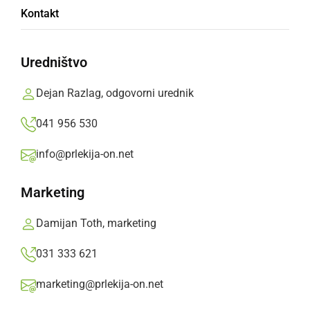
Kontakt
Na Mitrinem odru pod javorji so nastopili
Mojca Prejac, Tadej Vesenjak in Samo Budna
Uredništvo
Prlekija-on.net,
sobota, 20. julij 2019 ob 08:06
Dejan Razlag, odgovorni urednik
041 956 530
»
Izberite
Prlekijo
kot svoj prednostni vir na Googlu
info@prlekija-on.net
Marketing
Damijan Toth, marketing
031 333 621
marketing@prlekija-on.net