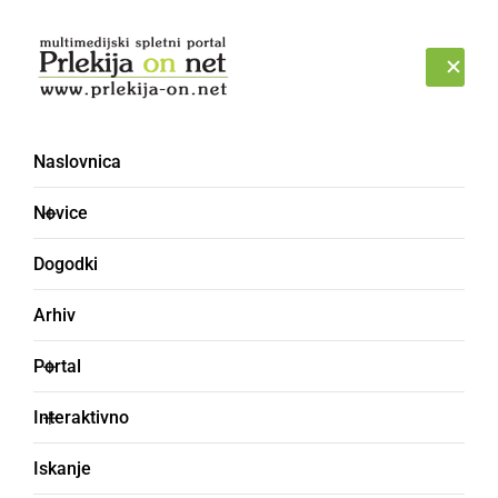
Prijava
ČETRTEK, 6. AVGUST 2026
Naslovnica
Novice
Dogodki
Arhiv
KULTURA IN IZOBRAŽEVANJE
Portal
Prleški kantavtorji prvič
Interaktivno
nastopili na skupnem
Iskanje
odru v Ljutomeru