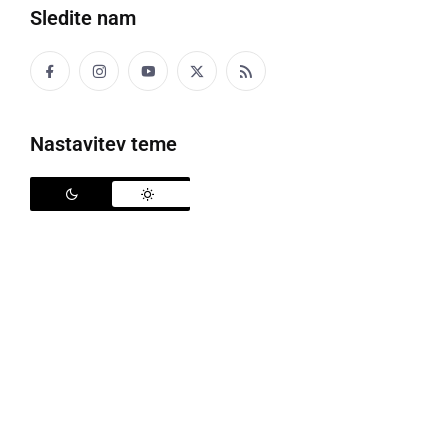
Sledite nam
Prleški kantavtorji Mojca Prejac, Tadej Vesenjak in Samo Budna na
skupnem odru
Nastavitev teme
V petek, 19. julija, so v sklopu 15. Grossmannovega
festivala fantastičnega filma in vina, prvič na
skupnem odru nastopili prleški kantavtorji,
Mojca
Prejac
,
Tadej Vesenjak
in
Samo Budna
. Koncert se
je odvijal na Mitrinem odru pod javorji.
Mojca Prejac
, vokalistka in kitaristka glasbene
skupine Mojca je študirala na Akademiji za glasbo v
Ljubljani. Odskočna deska za Mojco Prejac je bila