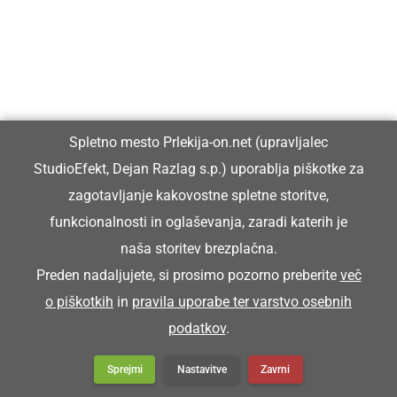
Ljutomerski park bo v senci mogočnih
hrastov znova postal prizorišče poletnih
otroških pravljic
Spletno mesto Prlekija-on.net (upravljalec
DRUŽABNO
StudioEfekt, Dejan Razlag s.p.) uporablja piškotke za
Na Jeruzalemu zapel klopotec
zagotavljanje kakovostne spletne storitve,
funkcionalnosti in oglaševanja, zaradi katerih je
naša storitev brezplačna.
Preden nadaljujete, si prosimo pozorno preberite
več
DRUŽABNO
o piškotkih
in
pravila uporabe ter varstvo osebnih
Sonce, polne plaže, nepopustljiva
energija na odrih in pod njimi: zaključil se
podatkov
.
je Tolminator 2026
Sprejmi
Nastavitve
Zavrni