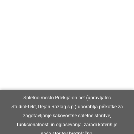
Prlekija-on.net je največji in najbolje obiskan spletni medij v
Prlekiji.
Vpisan je v razvid medijev, ki ga vodi Ministrstvo za kulturo
Republike Slovenije, pod zaporedno številko 1529.
Glavni in odgovorni urednik:
Spletno mesto Prlekija-on.net (upravljalec
Dejan Razlag
StudioEfekt, Dejan Razlag s.p.) uporablja piškotke za
info@prlekija-on.net
zagotavljanje kakovostne spletne storitve,
funkcionalnosti in oglaševanja, zaradi katerih je
naša storitev brezplačna.