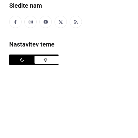
Sledite nam
Mojmir Wondra, Meta Frangež, Mateja Jaklič, Marijan Čižmešija, Boris
Erjavec, Iztok Klenar, Alojz Filipič in Danilo Steyer
Nastavitev teme
Podobno kot že vrsto let, so tudi letos v času
"Slovenske vinske olimpijade", kot imenujejo
tradicionalno mednarodno ocenjevanje vin "Vino
Slovenija Gornja Radgona", pripravili teniški turnir za
Pokal Pomurskega sejma 2019. Na teniških terenih v
Radencih je nastopilo osem dvojic, in sicer članov
ocenjevalnih komisij in tehničnega osebja na
omenjenem ocenjevanju iz Slovenije in sosednjih
držav, ki so igrali v parih. Po številnih zanimivih
dvobojih sta se v finale uvrstili ekipi v postavi:
Mateja