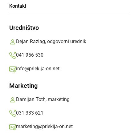
Kontakt
Mateja in Marijan pometala s konkurenco
Uredništvo
Prlekija-on.net,
četrtek, 25. julij 2019 ob 17:32
Dejan Razlag, odgovorni urednik
»
Izberite
Prlekijo
kot svoj prednostni vir na Googlu
041 956 530
info@prlekija-on.net
Marketing
Damijan Toth, marketing
031 333 621
marketing@prlekija-on.net