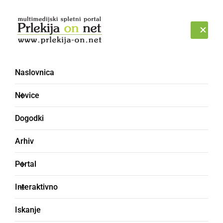
Prijava
PETEK, 7. AVGUST 2026
Naslovnica
Novice
Dogodki
Arhiv
ŠPORT
Portal
Odigrali tradicionalni
Interaktivno
turnir za pokal Agra
Iskanje
2019