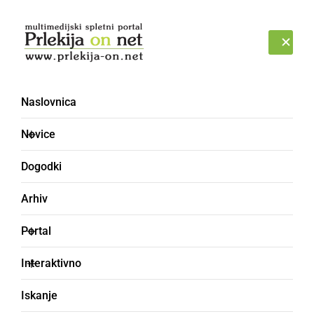
Prijava
PETEK, 7. AVGUST 2026
Naslovnica
Novice
Dogodki
Arhiv
ČRNA KRONIKA
Portal
Iz odklenjene
Interaktivno
stanovanjske hiše
Iskanje
odtujil 3.290 evrov