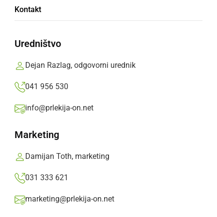
Kontakt
gotovine
Uredništvo
Patrulja je na kraju ugotovila, da je neznani
storilec pristopil do odklenjene stanovanjske
Dejan Razlag, odgovorni urednik
hiše, kjer je iz notranjosti odtujil 3.290 evrov
041 956 530
gotovine družinskim članom
info@prlekija-on.net
Prlekija-on.net,
četrtek, 1. avgust 2019 ob 08:12
Marketing
»
Izberite
Prlekijo
kot svoj prednostni vir na Googlu
Damijan Toth, marketing
031 333 621
marketing@prlekija-on.net