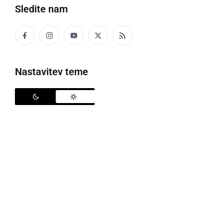
Sledite nam
Nastavitev teme
Neznanec je iz hiše odtujil gotovino
Policisti policijske postaje Ormož so ob opravljanju
rednih nalog, v sredo, 31. julija, obravnavali naslednje
pomembnejše dogodke. Ob 12:25 uri so bili
obveščeni o tatvini iz stanovanjske hiše v Trgovišču.
Patrulja je na kraju ugotovila, da je neznani storilec
pristopil do odklenjene stanovanjske hiše, kjer je iz
notranjosti odtujil 3.290 evrov gotovine družinskim