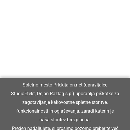
Prlekija-on.net je največji in najbolje obiskan spletni medij v
Prlekiji.
Vpisan je v razvid medijev, ki ga vodi Ministrstvo za kulturo
Republike Slovenije, pod zaporedno številko 1529.
Glavni in odgovorni urednik:
Spletno mesto Prlekija-on.net (upravljalec
Dejan Razlag
StudioEfekt, Dejan Razlag s.p.) uporablja piškotke za
info@prlekija-on.net
zagotavljanje kakovostne spletne storitve,
funkcionalnosti in oglaševanja, zaradi katerih je
naša storitev brezplačna.
Preden nadaljujete, si prosimo pozorno preberite
več