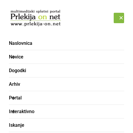
Prijava
SOBOTA, 8. AVGUST 2026
Naslovnica
Novice
Dogodki
Arhiv
NARAVA
Portal
V ponedeljek ponoči
Interaktivno
vrhunec roja Perzeidov
Iskanje