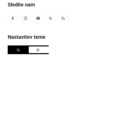
Sledite nam
Perzeidi, foto: O12/Pixabay
Nastavitev teme
Vsako leto med 17. julijem in 24. avgustom lahko na
večernem nebu opazujemo roj meteorjev
Perzeidov
.
Vrhunec roja je sicer zelo širok, zato jih lahko
opazujemo več noči, največ utrinkov na nebu pa je
vidnih iz 12. na 13. avgust, v glavnem na severni
polobli. Ko roj doseže svoj vrhunec, lahko vidimo več
kot 60 meteorjev na uro.
Letos je torej vrhunec iz ponedeljka na torek, vreme