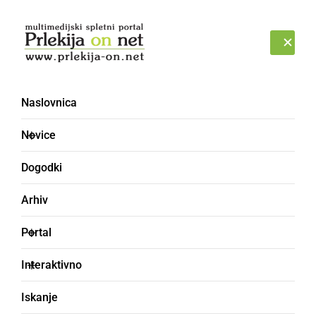
Prijava
PETEK, 7. AVGUST 2026
Naslovnica
Novice
Dogodki
Arhiv
KULTURA IN IZOBRAŽEVANJE
Portal
Ali ima lepo oblečen
Interaktivno
kmet večji ugled in ali so
Iskanje
lahko od lepo oblečene