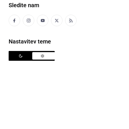
Sledite nam
Nastavitev teme
Posvet o uniformi slovenskega podeželja
Ekoci, eko civilna iniciativa Slovenije, skupaj s
Pomurskim sejmom in partnerji projekta Ekoci green
design ter Zvezo podeželske mladine Slovenije je
organizirala zanimiv posvet na sejmu AGRA, ki so se
ga udeležili predstavniki kmetijske in čebelarske
stroke ter strokovnjaki tekstilne in ostalih panog:
Ali