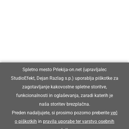
Prlekija-on.net je največji in najbolje obiskan spletni medij v
Prlekiji.
Vpisan je v razvid medijev, ki ga vodi Ministrstvo za kulturo
Republike Slovenije, pod zaporedno številko 1529.
Glavni in odgovorni urednik:
Spletno mesto Prlekija-on.net (upravljalec
Dejan Razlag
StudioEfekt, Dejan Razlag s.p.) uporablja piškotke za
info@prlekija-on.net
zagotavljanje kakovostne spletne storitve,
funkcionalnosti in oglaševanja, zaradi katerih je
naša storitev brezplačna.
Preden nadaljujete, si prosimo pozorno preberite
več
o piškotkih
in
pravila uporabe ter varstvo osebnih
© Prlekija-on.net | 2005 - 2026 | Vse pravice pridržane |