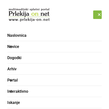
Prijava
NEDELJA, 9. AVGUST 2026
Naslovnica
Novice
Dogodki
Arhiv
ŠPORT
Portal
Z »iskanjem razgledov«
Interaktivno
promovirajo Prlekijo in
Iskanje
razvijajo kolesarski