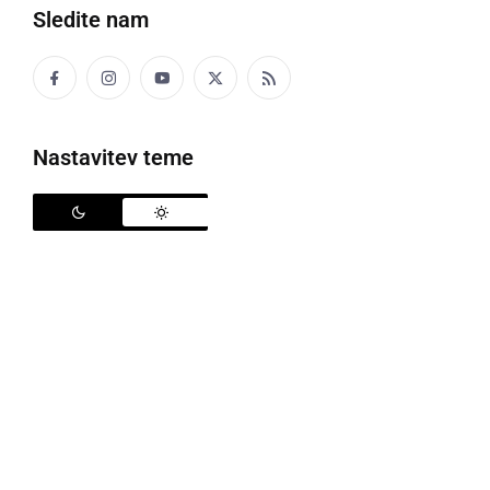
Sledite nam
Nastavitev teme
Zaključna prireditev Iskanje razgledov MTB Prlekija
Športno društvo MTB Prlekija
se že od leta 2003
ukvarja z organiziranim tekmovalnim in rekreativnim
kolesarjenjem z gorskimi kolesi; s poudarkom na
kolesarjenju izven asfaltiranih poti, strokovnim
treniranjem svojih članov, iskanju in snemanjem