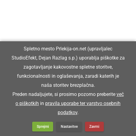
Spletno mesto Prlekija-on.net (upravljalec
StudioEfekt, Dejan Razlag s.p.) uporablja piškotke za
zagotavljanje kakovostne spletne storitve,
funkcionalnosti in oglaševanja, zaradi katerih je
naša storitev brezplačna.
Preden nadaljujete, si prosimo pozorno preberite
več
o piškotkih
in
pravila uporabe ter varstvo osebnih
podatkov
.
Sprejmi
Nastavitve
Zavrni