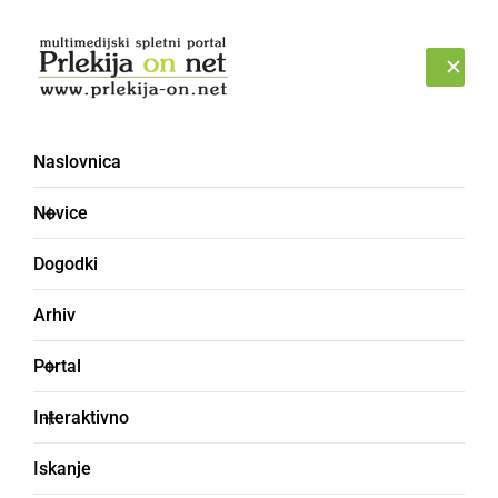
Prijava
SOBOTA, 8. AVGUST 2026
Naslovnica
Novice
Dogodki
Arhiv
ŠPORT
Portal
Diana zlata v Mariboru
Interaktivno
Prleški judoisti iz TVD Partizana Ljutomer so
Iskanje
se udeležili tekmovanja Pokal Dupleka v