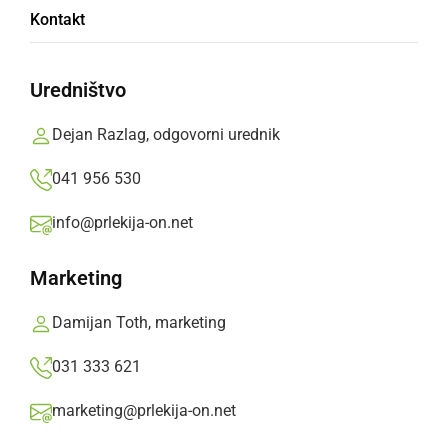
Kontakt
Mariboru
Prlekija-on.net,
torek, 8. oktober 2019 ob 17:27
Uredništvo
»
Izberite
Prlekijo
kot svoj prednostni vir na Googlu
Dejan Razlag, odgovorni urednik
041 956 530
info@prlekija-on.net
Marketing
Damijan Toth, marketing
031 333 621
marketing@prlekija-on.net