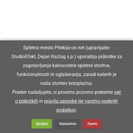
Spletno mesto Prlekija-on.net (upravljalec
StudioEfekt, Dejan Razlag s.p.) uporablja piškotke za
zagotavljanje kakovostne spletne storitve,
funkcionalnosti in oglaševanja, zaradi katerih je
naša storitev brezplačna.
Preden nadaljujete, si prosimo pozorno preberite
več
Milan Horvat že 50 let uspešno dela v
o piškotkih
in
pravila uporabe ter varstvo osebnih
podjetništvu
podatkov
.
Sprejmi
Nastavitve
Zavrni