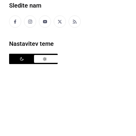
Sledite nam
15. obletnica PZ DU Negova-Spodnji Ivanjci
Nastavitev teme
»
Zapojte pesem drug drugemu, zapojte jo ženi, možu,
zapojte, ni važno komu, samo zapojete. To vas bo
osrečevalo, pesem je pot k ljubezni
.« S temi besedami
je nastopajoče in obiskovalce pevskega koncerta, ki
ga je Društvo upokojencev Negova-Spodnji Ivanjci,
ob 15-letnici pevskega zbora DU Negova, ob izteku
oktobra, pripravilo v telovadnici OŠ dr. Antona
Trstenjaka v Negovi, nagovorila
Marica Jaušovec
, ko
je predstavila 15-letno zgodovino delovanja zbora.