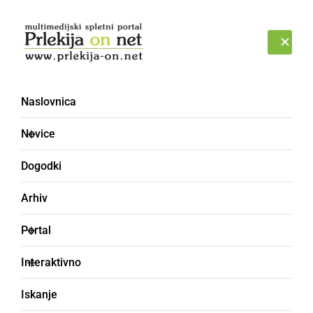
Prijava
PONEDELJEK, 10. AVGUST 2026
Naslovnica
Novice
Dogodki
Arhiv
KULTURA IN IZOBRAŽEVANJE
Portal
Z zanimivim koncertom
Interaktivno
obeležili 15-letnico
Iskanje
Pevskega zbora DU