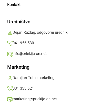
Kontakt
Negova-Spodnji Ivanjci
Uredništvo
Pojejo vesele pesmi, da duša vriska, a tudi
žalostne, kajti solze umivajo dušo
Dejan Razlag, odgovorni urednik
Prlekija-on.net,
ponedeljek, 4. november 2019 ob 08:11
041 956 530
info@prlekija-on.net
»
Izberite
Prlekijo
kot svoj prednostni vir na Googlu
Marketing
Damijan Toth, marketing
031 333 621
marketing@prlekija-on.net