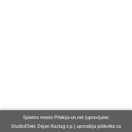
Prlekija-on.net je največji in najbolje obiskan spletni medij v
Prlekiji.
Vpisan je v razvid medijev, ki ga vodi Ministrstvo za kulturo
Republike Slovenije, pod zaporedno številko 1529.
Glavni in odgovorni urednik:
Spletno mesto Prlekija-on.net (upravljalec
Dejan Razlag
StudioEfekt, Dejan Razlag s.p.) uporablja piškotke za
info@prlekija-on.net