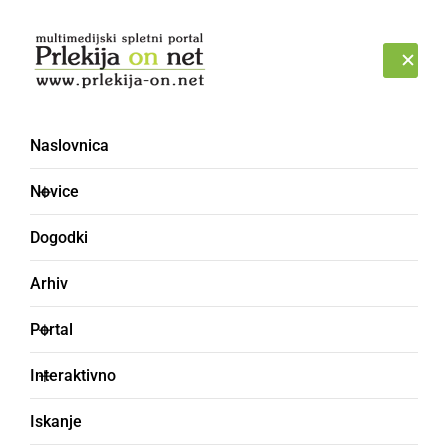
Prijava
SOBOTA, 8. AVGUST 2026
Naslovnica
Novice
Dogodki
Arhiv
DRUŽABNO
Portal
Tudi Modrijani imajo
Interaktivno
sporočilo za vas
Iskanje