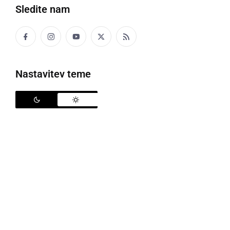
Sledite nam
Blaž se nam je javil kar z morja
Nastavitev teme
V petek se v Ljutomeru prične dvodnevno "Martinovo
v Lotmerki", ki bo potekalo v petek, 8. in soboto, 9.
novembra.
V petek, 8. novembra
, bo na
Martinovanju v Ljutomeru, ki bo letos v šotoru na
parkirišču tržnice, nastopil
Luka Basi
za ogrevanje
odra pa bodo poskrbeli člani skupine
Zlata Žila
.
V soboto pa bo dogajanje potekalo skozi celoten
dan. Čez dan bo potekala Martinova tržnica,
pospravljanje klopotca, tekmovanje v kuhanju kisle