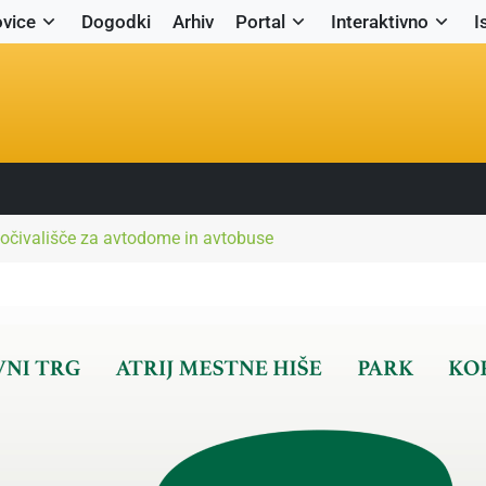
vice
Dogodki
Arhiv
Portal
Interaktivno
I
počivališče za avtodome in avtobuse