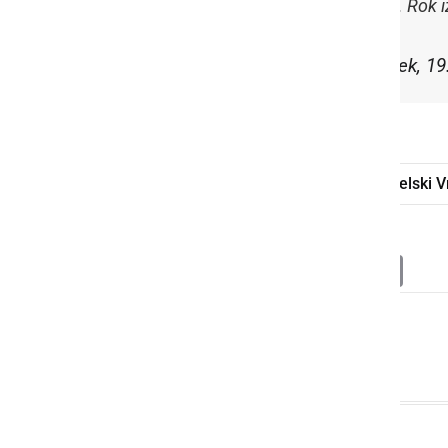
načrtovana iz evropskih sredstev. Rok 
Objavil/a
Roman Leljak
dne
Torek, 1
vinska fontana
Rački Vrh
Kapelski V
Deli
Facebook
X
Messenger
WhatsApp
Copy
PrintFrien
Email
Link