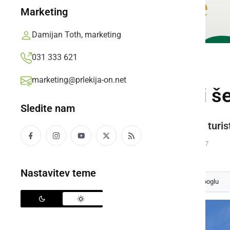
Marketing
Damijan Toth, marketing
031 333 621
GOSPODARSTVO
marketing@prlekija-on.net
Ob vinski fontani š
Sledite nam
V radenski občini se obeta nova turis
Prlekija-on.net,
nedelja, 24. november 2019 ob 08:57
Nastavitev teme
Izberite
Prlekijo
kot svoj prednostni vir na Googlu