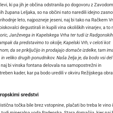
evi, ki pa jih je občina odstranila po dogovoru z Zavodo
lih župana Leljaka, so na občini nato naredili idejno zasn
e prihodnje leto, najpozneje jeseni, naj bi tako na Račkem V
skovalci degustirali in kupili vina okoliških vinarjev, a to 
goric, Janževega in Kapelskega Vrha ter tudi iz Radgonskih
mpak da predstavimo to okolje, Kapelski Vrh, v celoti kot
om, da se priključijo in prodajajo domače izdelke, tam i
 in veliko drugih ponudnikov. Naša želja je, da bodo vsi del
 da naj bi vinska fontana delovala na samopostrežni in
reben kader, kar pa bodo uredili v okviru Režijskega obra
vropskimi sredstvi
ristična točka bile brez vstopnine, plačati bo treba le vino 
 tudi mineralna voda Radenska. Stara domačija, kjer naj 