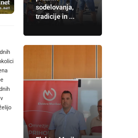
sodelovanja,
tradicije in ...
odnih
kolici
 ena
je
odnih
 v
 želijo