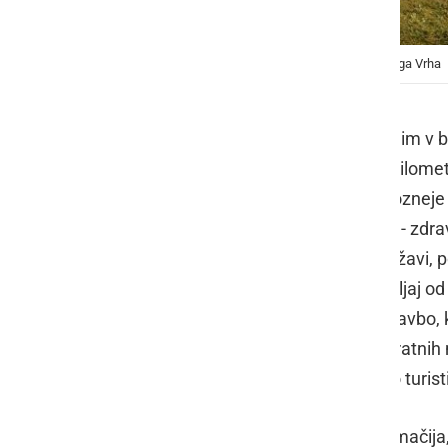
Fontana bo stala med vinogradi v okolici Kapelskega Vrha
Potem, ko je Štajerska, pred nedavnim v bl
podobnega obeta tudi nekaj deset kilomet
Kapelsko-Radgonski goricah.. Najpozneje pr
Radencev. Tako se očitno turistično - zdrav
najlepših destinacij v bivši skupni državi,
urediti občina Radenci, le dober streljaj 
gričev. Tam je občina letos kupila stavbo
skupni velikosti približno 1000 kvadratni
nepremičnino spremeniti v sodobno turist
Na Račkem Vrhu, kjer stoji stara domačija,