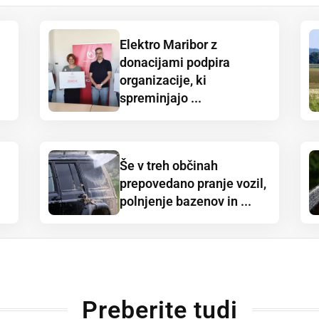
Elektro Maribor z
donacijami podpira
organizacije, ki
spreminjajo ...
Še v treh občinah
prepovedano pranje vozil,
polnjenje bazenov in ...
Preberite tudi