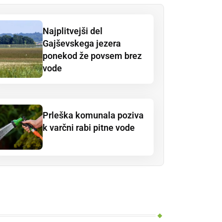
Najplitvejši del
Gajševskega jezera
ponekod že povsem brez
vode
Prleška komunala poziva
k varčni rabi pitne vode