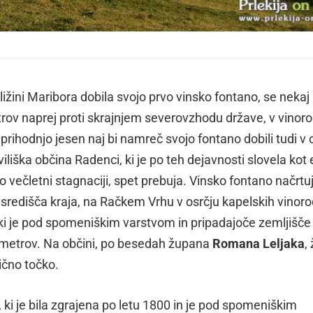
ižini Maribora dobila svojo prvo vinsko fontano, se nekaj
rov naprej proti skrajnjem severovzhodu države, v vinor
ihodnjo jesen naj bi namreč svojo fontano dobili tudi v o
iliška občina Radenci, ki je po teh dejavnosti slovela kot
 po večletni stagnaciji, spet prebuja. Vinsko fontano načrtu
od središča kraja, na Račkem Vrhu v osrčju kapelskih vinor
, ki je pod spomeniškim varstvom in pripadajoče zemljišče
h metrov. Na občini, po besedah župana
Romana Leljaka
,
ično točko.
 ki je bila zgrajena po letu 1800 in je pod spomeniškim