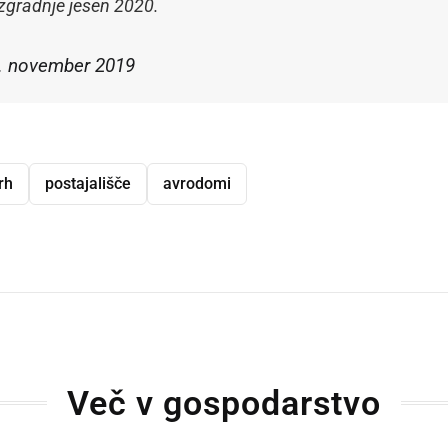
izgradnje jesen 2020.
9. november 2019
rh
postajališče
avrodomi
dly
Več v gospodarstvo