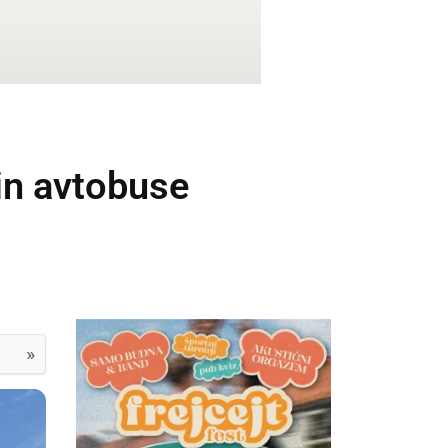
in avtobuse
»