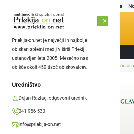
Naslovnica
No
Prlekija-on.net je največji in najbolje
obiskan spletni medij v širši Prlekiji,
Sledite nam:
NEDELJA, 9. AVGUST 2026
ustanovljen leta 2005. Mesečno nas
Naslovnica
Gospodarstvo
Ob vinski fontani še 
obišče okoli 450 tisoč obiskovalcev.
Uredništvo
Dejan Razlag, odgovorni urednik
041 956 530
info@prlekija-on.net