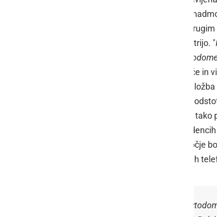
skupaj zaživelo, stoji nad 300 metri nadm
veliko, saj se z Račkega Vrha med drugim 
Mursko Soboto in tudi sosednjo Avstrijo. "
tudi postajališče za najmanj štiri avtodom
Leljak in dodaja, da naj bi postajališče i
naslednje leto. Župan pravi, da je naložba 
če ne v celoti, pa najmanj v višini 80 odst
prostor, ki ga bodo lahko koristili vsi, tak
turisti, tako dnevni izletniki kot v Radenci
Zanimivo, tako Leljak, celotno območje bo
ko marsikdo težko živi brez pametnih tel
Vinska fontana, počivališče za avtodom