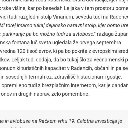
orske višine, kar po besedah Leljaka v tem prostoru pome
vidi tudi razgledni stolp Vinarium, seveda tudi na Radenc
Mi torej imamo tukaj dejansko naravni stolp, kjer bomo ure
e, parkiranje pa bo možno tudi za avtobuse
," razlaga župa
n vinska fontana luč sveta ugledala že prvega septembra
vredna 120 tisoč evrov, ki pa bo pokrita z evropskimi sred
otkov. Leljak tudi dodaja, da bo tukaj šlo za večnamenski pi
o ponudniki turističnih kapacitet v Radencih, občani in pa 
h in sosednjih termah oz. zdraviliščih stacionarni gostje.
 opremljeno tudi z brezplačnim internetom, kar je danda
efonov in drugih naprav, zelo pomembno.
e in avtobuse na Račkem vrhu 19. Celotna investicija je