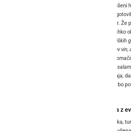
varstvom, so bili še popolnoma porušeni hl
varstvo kulturne dediščine. In po zagotovi
projekta, ki bi ga umestili v ta prostor. Ž
zaživela vinska fontana, kjer bodo lahko obi
"
Na voljo bodo večinoma vina iz okoliških 
goric. Namen pa ni samo predstavitev vin, a
razgledne točke. Želimo omogočiti domačin
veliko čebelarjev, proizvajalcev suhih salam
turistične točke
," pravi Leljak, ki dodaja,
samoplačniški način. Le za čiščenje bo pot
občine Radenci.
Naložba delno ali v celoti pokrita z e
Prvih pet let naj bi, po besedah Leljaka, tu
vinske fontane, posebej pa bo postavljena