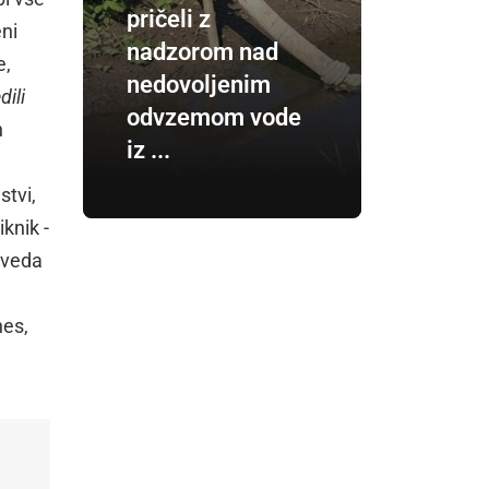
pričeli z
ni
nadzorom nad
e,
nedovoljenim
dili
odvzemom vode
n
iz ...
stvi,
knik -
seveda
nes,