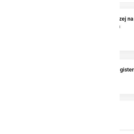
Na Kogu odprli muzej na
prostem, posvečen
življenju viničarjev
Koline vpisane v register
nesnovne kulturne
dediščine