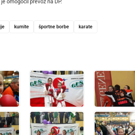
m je omogočil prevoz na DP.
ije
kumite
športne borbe
karate
dly