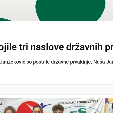
ile tri naslove državnih p
ja Janžekovič so postale državne prvakinje, Nuša J