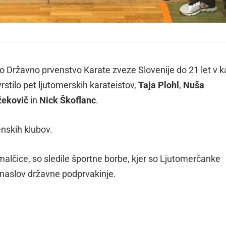
lo Državno prvenstvo Karate zveze Slovenije do 21 let v 
rstilo pet ljutomerskih karateistov,
Taja Plohl
,
Nuša
žekovič
in
Nick Škoflanc
.
nskih klubov.
alčice, so sledile športne borbe, kjer so Ljutomerčanke
n naslov državne podprvakinje.