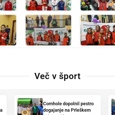
Več v šport
Cornhole dopolnil pestro
ja
dogajanje na Prleškem