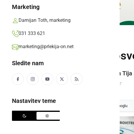
Marketing
Damijan Toth, marketing
031 333 621
ŠPORT
marketing@prlekija-on.net
Ljutomerčanke osvoj
Sledite nam
Taja Plohl, Hannah - V. Rauter in Ti
Prlekija-on.net,
nedelja, 24. november 2019 ob 09:57
Nastavitev teme
Izberite
Prlekijo
kot svoj prednostni vir na Googlu