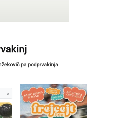
rvakinj
anžekovič pa podprvakinja
»