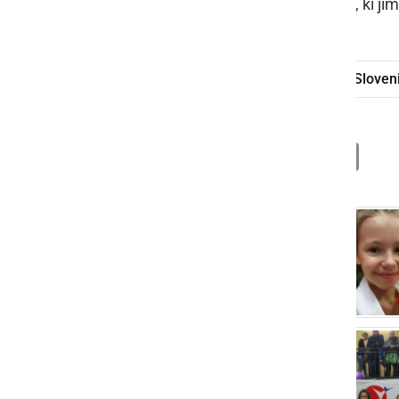
forme za DP ter Avtovleki Ščavničar, ki ji
Državno prvenstvo
Karate zveza Sloven
Deli
Facebook
X
Messenger
WhatsApp
Copy
PrintFrien
Email
Link