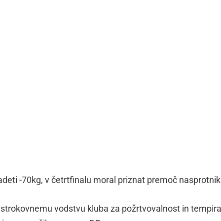
adeti -70kg, v četrtfinalu moral priznat premoč nasprotnik
 strokovnemu vodstvu kluba za požrtvovalnost in tempir