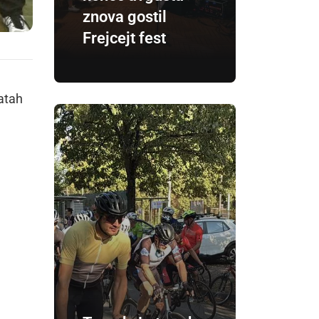
znova gostil
Frejcejt fest
katah