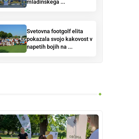
mladinskega ...
Svetovna footgolf elita
pokazala svojo kakovost v
napetih bojih na ...