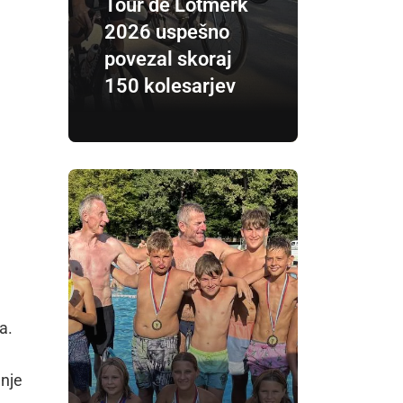
Tour de Lotmerk
2026 uspešno
povezal skoraj
150 kolesarjev
a.
anje