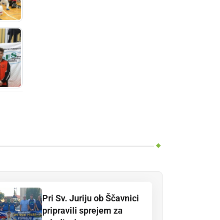
Pri Sv. Juriju ob Ščavnici
pripravili sprejem za