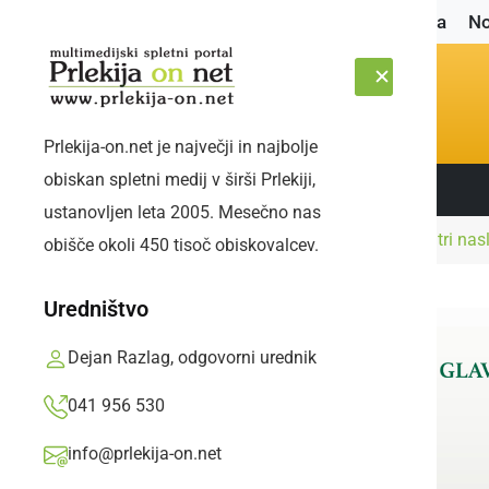
Naslovnica
No
Prlekija-on.net je največji in najbolje
obiskan spletni medij v širši Prlekiji,
Sledite nam:
ČETRTEK, 6. AVGUST 2026
ustanovljen leta 2005. Mesečno nas
Naslovnica
Šport
Ljutomerčanke osvojile tri nas
obišče okoli 450 tisoč obiskovalcev.
Uredništvo
Dejan Razlag, odgovorni urednik
041 956 530
info@prlekija-on.net