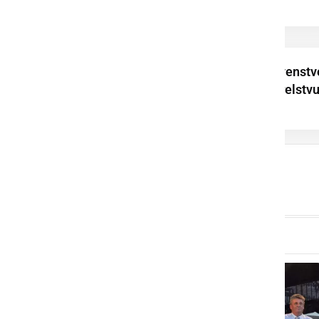
v balinanju
Zaključilo se je prvenstv
lovskih družin v strelstv