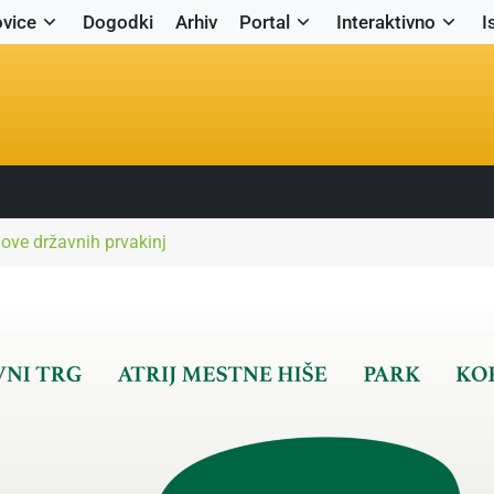
vice
Dogodki
Arhiv
Portal
Interaktivno
I
love državnih prvakinj