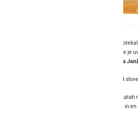
Državno prvenstvo Karate zveze Slovenije do 21 let
V soboto, 23. novembra, je v Celju poteka
in športnih borbah - kumite. Na DP se je uv
Janžekovič
,
Hannah - V. Rauter
,
Tija Jan
Tekmovalo je 450 tekmovalcev iz 54 slove
Po uvodnem 5. mestu
Taje Plohl
v katah m
osvojile tri naslove državnih prvakinj in e
Rezultati: