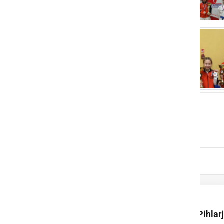
Uspešno izvedli 1.
memorial Feliksa Pihlar