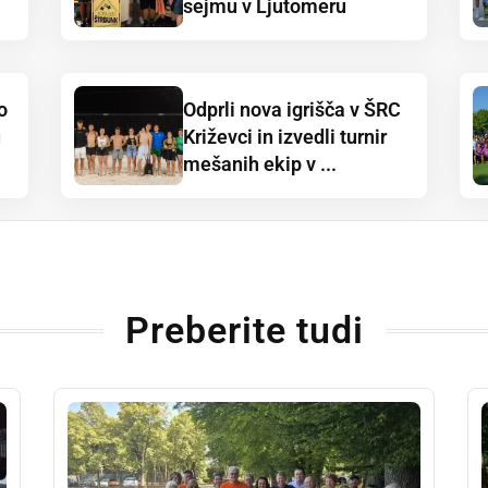
sejmu v Ljutomeru
o
Odprli nova igrišča v ŠRC
u
Križevci in izvedli turnir
mešanih ekip v ...
Preberite tudi