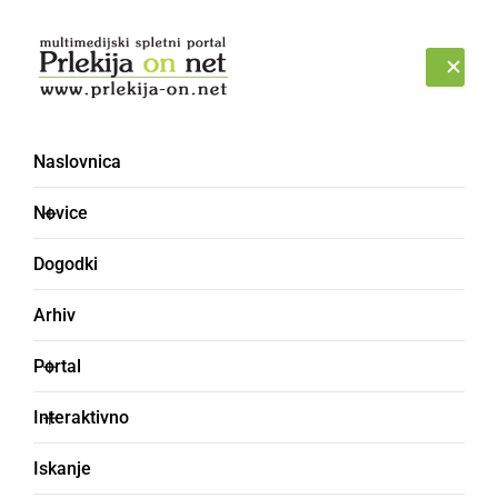
Prijava
PETEK, 7. AVGUST 2026
Naslovnica
Novice
Dogodki
Arhiv
DRUŽABNO
Portal
Letos drsališče tudi v
Interaktivno
Gornji Radgoni
Iskanje