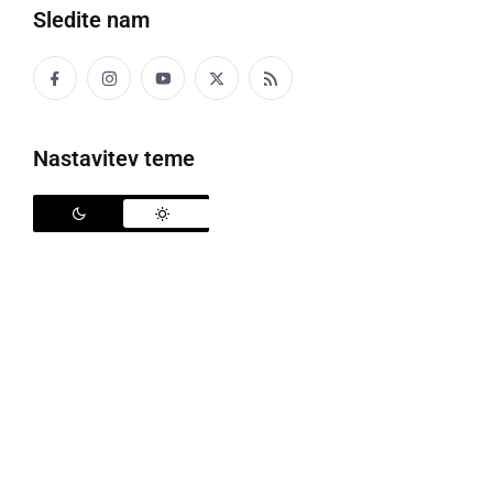
Sledite nam
Drsališča so v zadnjih letih popularna
Nastavitev teme
V zadnjih letih so v prazničnem decembru zelo
popularna drsališča. V naši okolici smo najprej lahko
na prostem drsali v Murski Soboti, nato se je ta trend
razširil tudi na druga mesta, v Ljutomer, Radence,
Ormož... letošnjo zimo pa bodo lahko drsali tudi v
Gornji Radgoni v središču mesta, na Trgu svobode
pred mladinskim centrom in mestno tržnico. Od 13.
decembra 2019 do 31. januarja 2020 bo namreč na
omenjeni lokacijo postavljeno zunanje drsališče, v
velikosti 200 kvadratnih metrov. To bo še dodatno