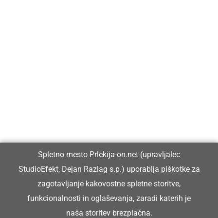
Prlekija-on.net je največji in najbolje obiskan spletni medij v
Prlekiji.
Vpisan je v razvid medijev, ki ga vodi Ministrstvo za kulturo
Republike Slovenije, pod zaporedno številko 1529.
Glavni in odgovorni urednik:
Spletno mesto Prlekija-on.net (upravljalec
Dejan Razlag
StudioEfekt, Dejan Razlag s.p.) uporablja piškotke za
info@prlekija-on.net
zagotavljanje kakovostne spletne storitve,
funkcionalnosti in oglaševanja, zaradi katerih je
naša storitev brezplačna.