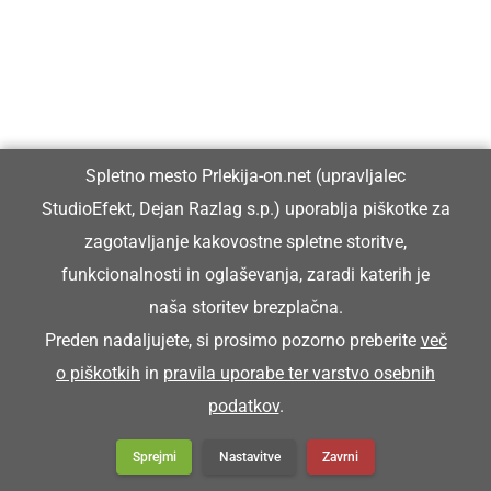
Spletno mesto Prlekija-on.net (upravljalec
StudioEfekt, Dejan Razlag s.p.) uporablja piškotke za
zagotavljanje kakovostne spletne storitve,
funkcionalnosti in oglaševanja, zaradi katerih je
naša storitev brezplačna.
Preden nadaljujete, si prosimo pozorno preberite
več
o piškotkih
in
pravila uporabe ter varstvo osebnih
podatkov
.
Sprejmi
Nastavitve
Zavrni