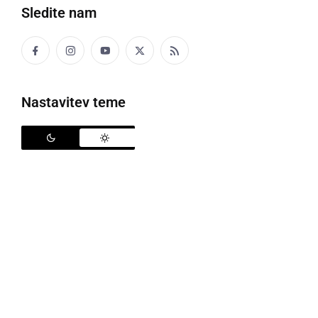
Sledite nam
23. Prekmurska gibanica
Nastavitev teme
Prvi torek v mesecu decembru med prekmurskimi
študenti velja že za prazničnega, saj tradicionalno
prinaša v mariborski Štuk najbolj divjo in odmevno
prekmursko zabavo -
Prekmursko gibanico
, ki se je
letos odvijala 3. decembra. Prekmurska gibanica je
tradicionalni projekt Kluba prekmurskih študentov, ki
se je letos odvijal že 23. leto zapored. V Klubu
prekmurskih študentov si vedno prizadevajo ustvariti
program, poln glasbenih poslastic, s trenutno najbolj
aktualnimi izvajalci, piko na i pa dogodku vedno dajo