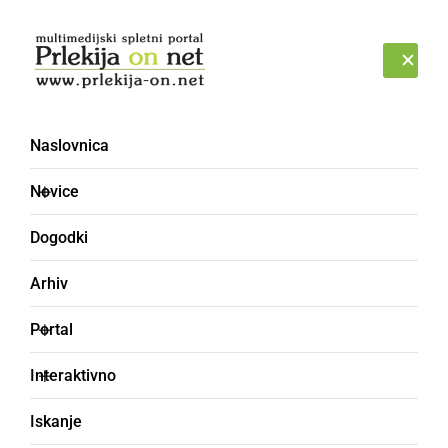
Prijava
SOBOTA, 8. AVGUST 2026
Naslovnica
Novice
Dogodki
Arhiv
DRUŽABNO
Portal
Študenti žurali na 23.
Interaktivno
Prekmurski gibanici
Iskanje