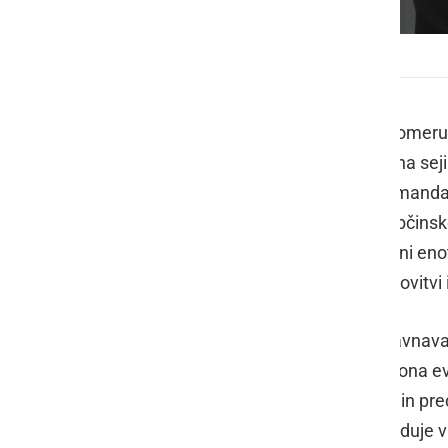
7. redna seja Občinskega sveta Občine Ljutomer
V ponedeljek, 9. decembra, je v Ljutomer
Devet svetnikov je svojo prisotnost na seji 
sklepčna. Na seji so najprej potrdili man
Franja Karlovčeca
, mandat člana Občins
liste SD - Socialni demokrati v I. volilni enot
obravnavali in sprejeli Odlok o ustanovitvi
Osrednja točka seje je bila prva obravnav
predvideni prihodki v višini 13,7 milijona 
odbori so podprli predlog proračuna in pred
soglasno, predlog pa se sedaj posreduje 