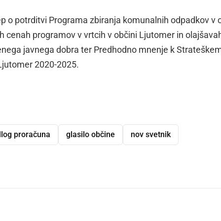
ep o potrditvi Programa zbiranja komunalnih odpadkov v o
 cenah programov v vrtcih v občini Ljutomer in olajšava
jenega javnega dobra ter Predhodno mnenje k Strateške
 Ljutomer 2020-2025.
dlog proračuna
glasilo občine
nov svetnik
dly