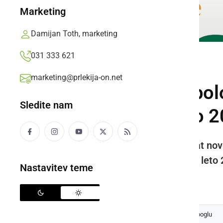
Marketing
Damijan Toth, marketing
031 333 621
POLITIKA
marketing@prlekija-on.net
Na seji le dobra pol
Sledite nam
proračuna za leto 
Na seji so najprej potrdili mandat no
ter predlog proračuna občine za leto
Nastavitev teme
Prlekija-on.net,
torek, 10. december 2019 ob 08:35
Izberite
Prlekijo
kot svoj prednostni vir na Googlu