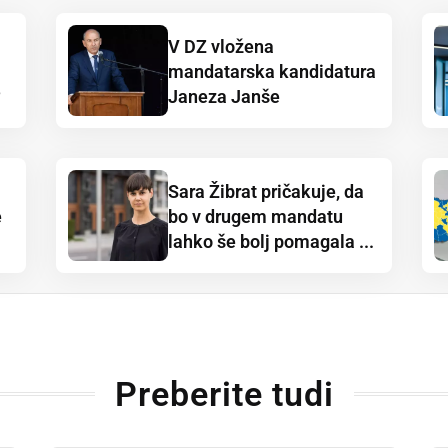
V DZ vložena
mandatarska kandidatura
?
Janeza Janše
Sara Žibrat pričakuje, da
e
bo v drugem mandatu
lahko še bolj pomagala ...
Preberite tudi