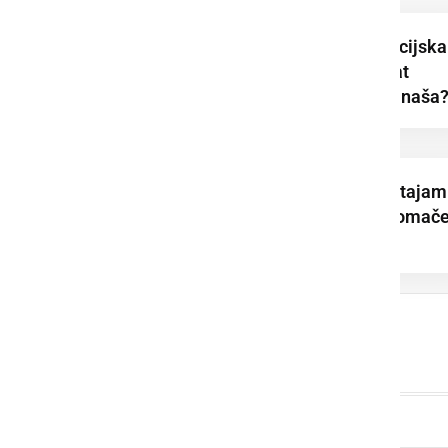
Podpisana je koalicijska
pogodba za mandat
2026–2030. Kaj prinaša
Dominik Štrakl: Ostajam
aktiven in vpet v domač
okolje. To ni ...