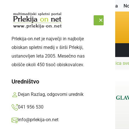
Naslovnica
No
Prlekija-on.net je največji in najbolje
obiskan spletni medij v širši Prlekiji,
Sledite nam:
ČETRTEK, 6. AVGUST 2026
ustanovljen leta 2005. Mesečno nas
Naslovnica
Politika
Na seji le dobra polovica sve
obišče okoli 450 tisoč obiskovalcev.
Uredništvo
Dejan Razlag, odgovorni urednik
041 956 530
info@prlekija-on.net