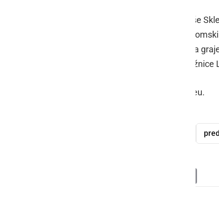
V nadaljevanju seje so obravnavali še Skl
Ljutomer za leto 2020, Sklep o ekonomskih
staršem, Sklep o prenehanju statusa gra
načrtu javnega zavoda Splošne knjižnice
Celotno sejo si lahko ogledate v videu.
redna seja
OS Občine Ljutomer
pre
Deli
Facebook
X
Messenger
WhatsApp
Copy
PrintFrien
Email
Link