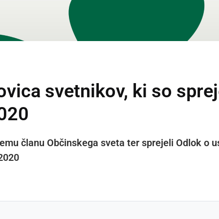
ovica svetnikov, ki so sprej
2020
vemu članu Občinskega sveta ter sprejeli Odlok o us
 2020