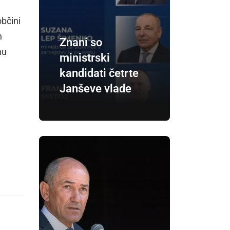
bčini
h
Znani so
mu
ministrski
kandidati četrte
Janševe vlade