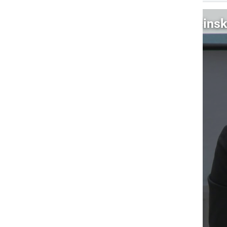
Video: 7. redna seja Občins
S klikom naložite video (lahko uporablja piškotke)