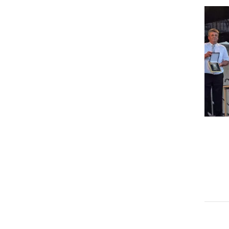
GOSPODARSTVO
Obrtnik leta 2026 je Milan
Horvat