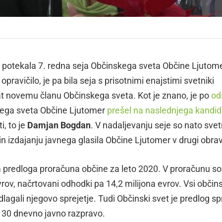
u potekala 7. redna seja Občinskega sveta Občine Ljutome
opravičilo, je pa bila seja s prisotnimi enajstimi svetniki
dat novemu članu Občinskega sveta. Kot je znano, je po
od
kega sveta Občine Ljutomer
prešel na naslednjega kandi
i, to je
Damjan Bogdan
. V nadaljevanju seje so nato svet
 in izdajanju javnega glasila Občine Ljutomer v drugi obra
a predloga proračuna občine za leto 2020. V proračunu so
evrov, načrtovani odhodki pa 14,2 milijona evrov. Vsi občins
lagali njegovo sprejetje. Tudi Občinski svet je predlog sp
v 30 dnevno javno razpravo.