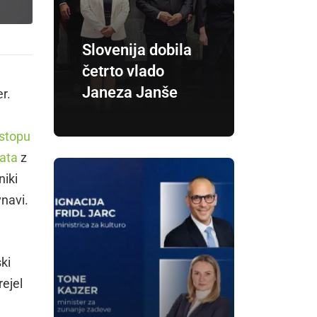
Slovenija dobila
četrto vlado
Janeza Janše
r.
stopu
data
z
niki
vnavi.
ki
rejel