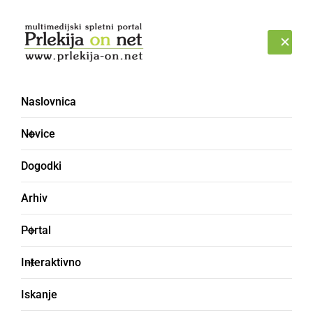
Prijava
SOBOTA, 8. AVGUST 2026
Naslovnica
Novice
Dogodki
Arhiv
GOSPODARSTVO
Portal
V Ormožu se odpira 58.
Interaktivno
Lidlova trgovina
Iskanje