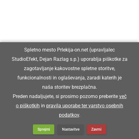
NARAVA
»Poletni glasbenik«, ki nas glasno
spremlja ob morju
Spletno mesto Prlekija-on.net (upravljalec
StudioEfekt, Dejan Razlag s.p.) uporablja piškotke za
DRUŽABNO
zagotavljanje kakovostne spletne storitve,
Na Jeruzalemu zapel klopotec
funkcionalnosti in oglaševanja, zaradi katerih je
naša storitev brezplačna.
Preden nadaljujete, si prosimo pozorno preberite
več
o piškotkih
in
pravila uporabe ter varstvo osebnih
GOSPODARSTVO
podatkov
.
Prleška komunala in Občina Ljutomer
skupaj prejeli certifikat »Voda iz pipe«
Sprejmi
Nastavitve
Zavrni