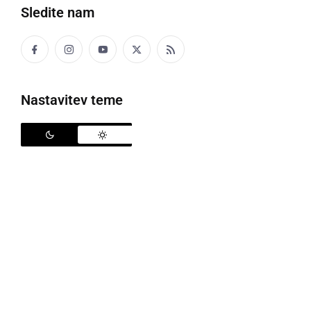
Sledite nam
Nastavitev teme
Inšpektorji so 28 obratov zaprli, foto: Achim Thiemermann/Pixabay
V uredništvu 24ur so pridobili informacije o
inšpektorskih pregledih gostinskih lokalov, ki so jih
opravili med januarjem in novembrom 2019. Kot
poročajo, vsak četrti ne ustreza higienskim
standardom. Umazanija, plesen, prostori brez
potrebnih umivalnikov, umazani hladilniki, mrčes,
prevečkrat pregreto olje, slaba osebna higiena... so
najpogostejši vzroki. Kot še poročajo na 24ur, na