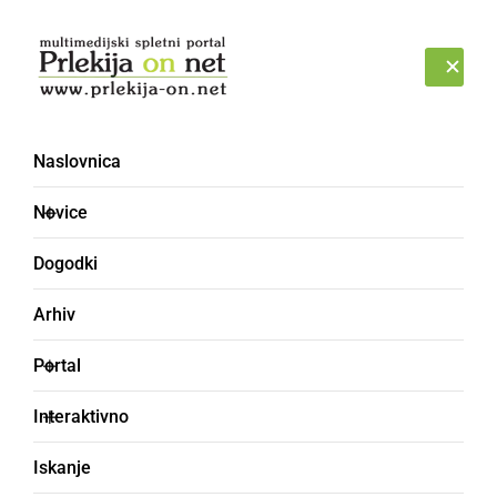
Prijava
PETEK, 7. AVGUST 2026
Naslovnica
Novice
Dogodki
Arhiv
GOSPODARSTVO
Portal
Inšpektorji pregledali
Interaktivno
951 slovenskih gostiln,
Iskanje
28 so jih zaprli, tudi pri