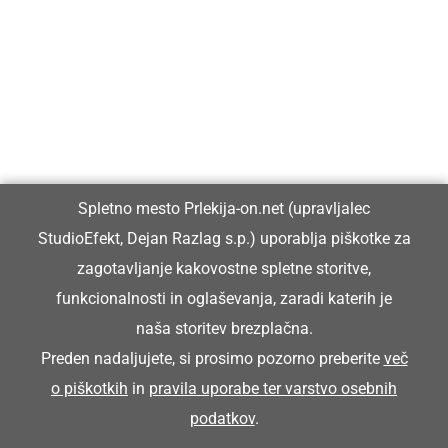
Prlekija-on.net je največji in najbolje obiskan spletni medij v
Prlekiji.
Vpisan je v razvid medijev, ki ga vodi Ministrstvo za kulturo
Republike Slovenije, pod zaporedno številko 1529.
Glavni in odgovorni urednik:
Spletno mesto Prlekija-on.net (upravljalec
Dejan Razlag
StudioEfekt, Dejan Razlag s.p.) uporablja piškotke za
info@prlekija-on.net
zagotavljanje kakovostne spletne storitve,
funkcionalnosti in oglaševanja, zaradi katerih je
naša storitev brezplačna.
Preden nadaljujete, si prosimo pozorno preberite
več
o piškotkih
in
pravila uporabe ter varstvo osebnih
© Prlekija-on.net | 2005 - 2026 | Vse pravice pridržane |
podatkov
.
info@prlekija-on.net