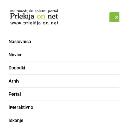
Prijava
PETEK, 7. AVGUST 2026
Naslovnica
Novice
Dogodki
Arhiv
DRUŽABNO
Portal
To je notranjost kluba, ki
Interaktivno
se v Ljutomeru odpira to
Iskanje
soboto