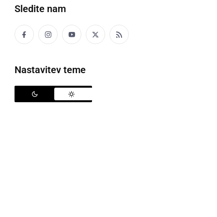
Sledite nam
Klub Klet v Ljutomeru
Nastavitev teme
Sredi novembra smo že pisali
o novem klubu, ki se
odpira v Ljutomeru
. Bivša Kranarjeva klet bo odslej
klub "KLET", odpira pa se to soboto, 14. decembra.
Kot pravijo lastniki, se bodo tam prirejale nore
zabave z DJ-ji, nastopile bodo domače in tudi tuje
glasbene skupine, tako da bo poskrbljeno za vse
glasbene okuse.
V soboto vas tako vabijo na veliko otvoritev na
Prešernovo ulico 4 v center Ljutomera ob 20. uri.