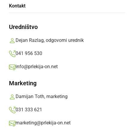
Kontakt
Klub Klet v centru Ljutomeru se v soboto
odpira z nastopom skupine Zlata žila
Uredništvo
Prlekija-on.net,
petek, 13. december 2019 ob 20:24
Dejan Razlag, odgovorni urednik
041 956 530
»
Izberite
Prlekijo
kot svoj prednostni vir na Googlu
info@prlekija-on.net
Marketing
Damijan Toth, marketing
031 333 621
marketing@prlekija-on.net