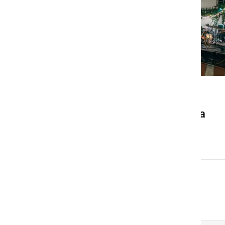
DRUŽABNO
Ljutomer bo konec avgusta
znova gostil Frejcejt fest