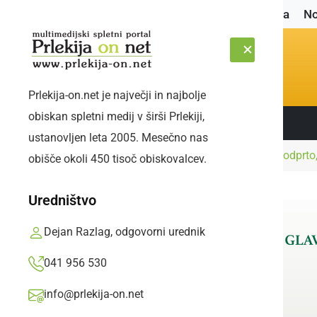
Naslovnica
No
Prlekija-on.net je največji in najbolje
obiskan spletni medij v širši Prlekiji,
Sledite nam:
NEDELJA, 9. AVGUST 2026
ustanovljen leta 2005. Mesečno nas
Naslovnica
Družabno
Drsališče ponovno odprto,
obišče okoli 450 tisoč obiskovalcev.
Uredništvo
Dejan Razlag, odgovorni urednik
041 956 530
info@prlekija-on.net