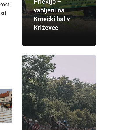
Prlekijo –
kosti
vabljeni na
sti
Kmečki bal v
Križevce