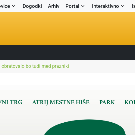
vice
Dogodki
Arhiv
Portal
Interaktivno
I
 obratovalo bo tudi med prazniki