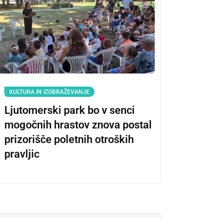
KULTURA IN IZOBRAŽEVANJE
Ljutomerski park bo v senci
mogočnih hrastov znova postal
prizorišče poletnih otroških
pravljic