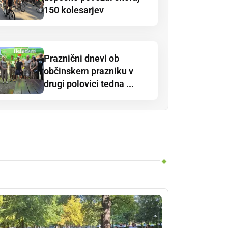
150 kolesarjev
Praznični dnevi ob
občinskem prazniku v
drugi polovici tedna ...