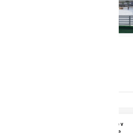
Nepozabno poletje v
Baški: 94 otrok si je