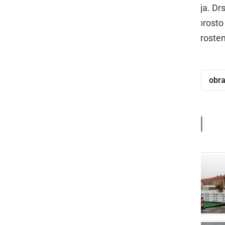
drsališče pa bo odprto do 12. januarja. Drs
400 m2. Poleg 300 m2 površine za prosto dr
100 m2, celotno drsališča pa je na proste
drsališče
Ljutomer
prazniki
obra
Deli
Facebook
X
Messenger
WhatsApp
Copy
PrintFrien
Email
Link