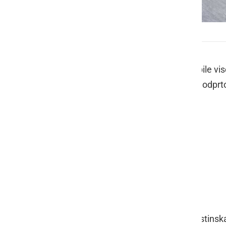
Drsališče v Ljutomeru
V minulih dneh, ko so temperature bile vis
od ponedeljka naprej pa je ponovno odprto
24.12. 12.00 - 18.00
25.12. 12.00 - 20.00
26.12. 12.00 - 20.00
31.12. 12.00 - 18.00
1.1. 12.00 - 20.00
2.1. 12.00 - 20.00
Ob drsališču je zagotovljena tudi gostins