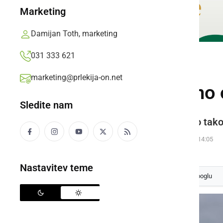
Marketing
Damijan Toth, marketing
031 333 621
DRUŽABNO
marketing@prlekija-on.net
Drsališče ponovno o
Sledite nam
Ljutomersko drsališče bo odprto tako 
Prlekija-on.net,
ponedeljek, 23. december 2019 ob 14:05
Nastavitev teme
Izberite
Prlekijo
kot svoj prednostni vir na Googlu