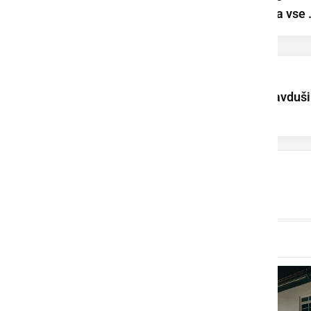
nabralo spomine za vse .
XIII. Kopališke igre
Lotmerk na vodi navduši
mlade tekmovalce