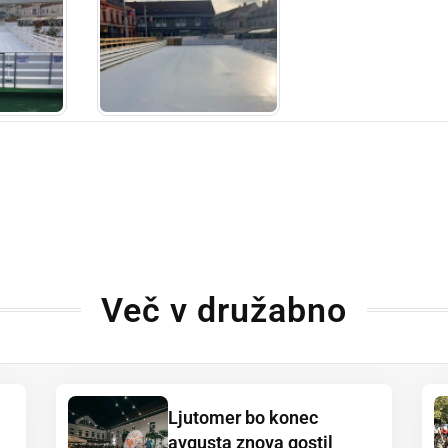
Več v družabno
Ljutomer bo konec
avgusta znova gostil