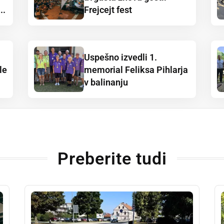
..
Frejcejt fest
Uspešno izvedli 1.
le
memorial Feliksa Pihlarja
v balinanju
Preberite tudi