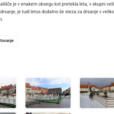
ališče je v enakem obsegu kot pretekla leta, v skupni veli
sanje, je tudi letos dodatno še steza za drsanje v veliko
m.
tovanje
dly