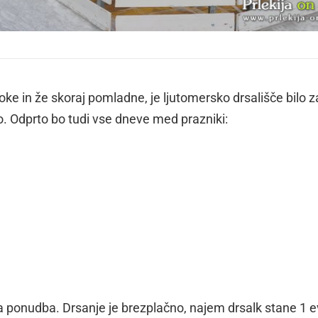
oke in že skoraj pomladne, je ljutomersko drsališče bilo z
. Odprto bo tudi vse dneve med prazniki:
ka ponudba. Drsanje je brezplačno, najem drsalk stane 1 e