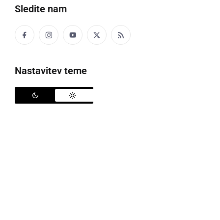
Sledite nam
Parkirišče nekdanje tržnice v Ljutomeru
Nastavitev teme
Organizatorji Silvestrovanja v Ljutomeru pozivajo vse
lastnike avtomobilov, parkiranih na parkirišču
nekdanje tržnice v Ljutomeru, da avtomobile v torek,
31. decembra, na Silvestrovo, umaknejo s parkirišča
zaradi izvedbe ognjemeta. Vozila je potrebno
umakniti do 17. ure, ko so bodo pričele priprave na
ognjemet.
Silvestrovanje na Glavnem trgu v Ljutomeru
bo
potekalo 31. decembra od 22. ure naprej, ko bo