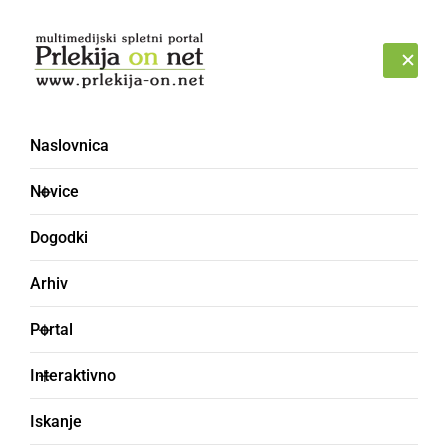
Prijava
NEDELJA, 9. AVGUST 2026
Naslovnica
Novice
Dogodki
Arhiv
GOSPODARSTVO
Portal
S parkirišča nekdanje
Interaktivno
tržnice bo potrebno
Iskanje
umakniti vsa vozila