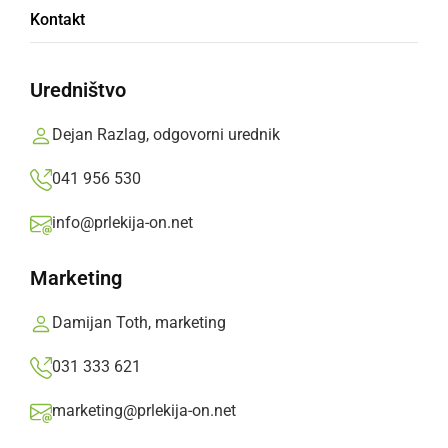
Kontakt
Vozila je potrebno umakniti v torek, 31.
decembra, do 17. ure
Uredništvo
Prlekija-on.net,
ponedeljek, 30. december 2019 ob 19:24
Dejan Razlag, odgovorni urednik
041 956 530
»
Izberite
Prlekijo
kot svoj prednostni vir na Googlu
info@prlekija-on.net
Marketing
Damijan Toth, marketing
031 333 621
marketing@prlekija-on.net