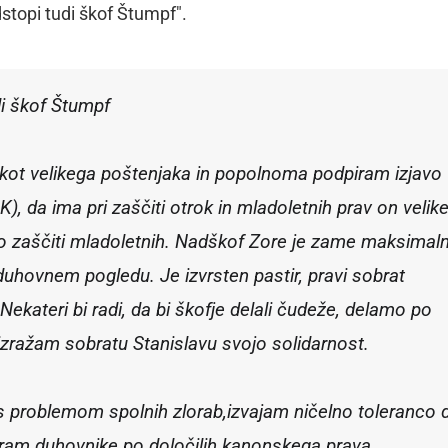
dstopi tudi škof Štumpf".
di škof Štumpf
ot velikega poštenjaka in popolnoma podpiram izjavo
 da ima pri zaščiti otrok in mladoletnih prav on velik
o zaščiti mladoletnih. Nadškof Zore je zame maksimaln
duhovnem pogledu. Je izvrsten pastir, pravi sobrat
kateri bi radi, da bi škofje delali čudeže, delamo po
o izražam sobratu Stanislavu svojo solidarnost.
 problemom spolnih zlorab,izvajam ničelno toleranco 
miram duhovnike po določilih kanonskega prava,