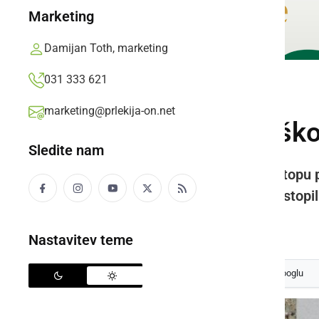
Marketing
Damijan Toth, marketing
031 333 621
KULTURA IN IZOBRAŽEVANJE
marketing@prlekija-on.net
»Če odstopi nadško
Sledite nam
Civilna iniciativa Dovolj.je k odstop
nadškof Stanislav Zore, bom odstopil
Prlekija-on.net,
četrtek, 16. januar 2020 ob 10:49
Nastavitev teme
Izberite
Prlekijo
kot svoj prednostni vir na Googlu