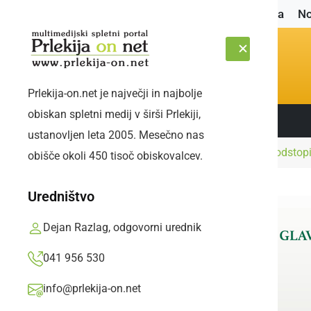
Naslovnica
No
Prlekija-on.net je največji in najbolje
obiskan spletni medij v širši Prlekiji,
Sledite nam:
ČETRTEK, 6. AVGUST 2026
ustanovljen leta 2005. Mesečno nas
Naslovnica
Kultura in izobraževanje
»Če odstopi
obišče okoli 450 tisoč obiskovalcev.
Uredništvo
Dejan Razlag, odgovorni urednik
041 956 530
info@prlekija-on.net