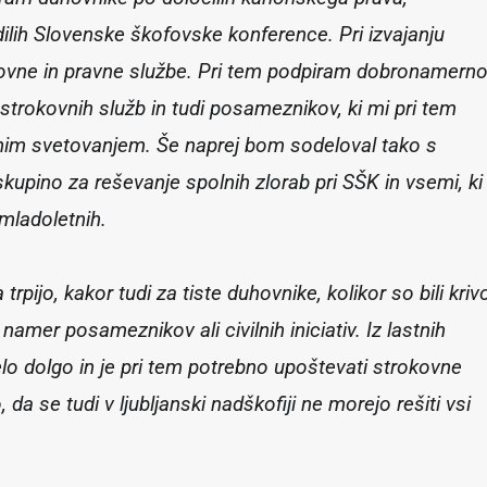
lih Slovenske škofovske konference. Pri izvajanju
ovne in pravne službe. Pri tem podpiram dobronamern
v, strokovnih služb in tudi posameznikov, ki mi pri tem
nim svetovanjem. Še naprej bom sodeloval tako s
 skupino za reševanje spolnih zlorab pri SŠK in vsemi, ki
 mladoletnih.
trpijo, kakor tudi za tiste duhovnike, kolikor so bili kriv
namer posameznikov ali civilnih iniciativ. Iz lastnih
zelo dolgo in je pri tem potrebno upoštevati strokovne
da se tudi v ljubljanski nadškofiji ne morejo rešiti vsi