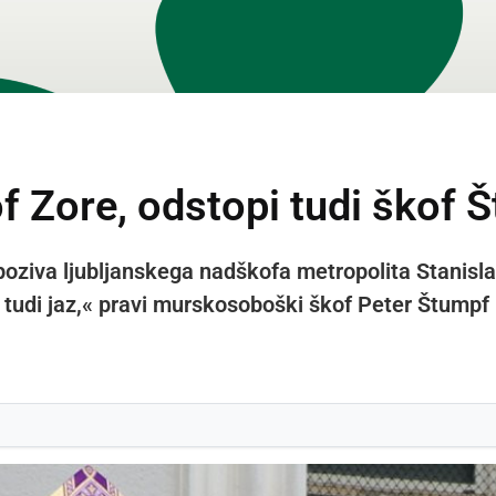
f Zore, odstopi tudi škof 
u poziva ljubljanskega nadškofa metropolita Stanisl
 tudi jaz,« pravi murskosoboški škof Peter Štumpf