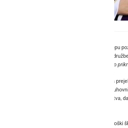
Peter Štumpf
V civilni iniciativi Dovolj.je so k odstopu
vrhovnega predstojnika Misijonske družbe 
na Slovenskem dogaja "
sistematično prik
Kot je bilo predstavljeno, je iniciativa pre
V letu 2018 je bilo v Sloveniji 1022 duhov
dobrih, vendar to ne opravičuje dejstva, d
velik problem.
Ob tem se je odzval tudi murskosoboški 