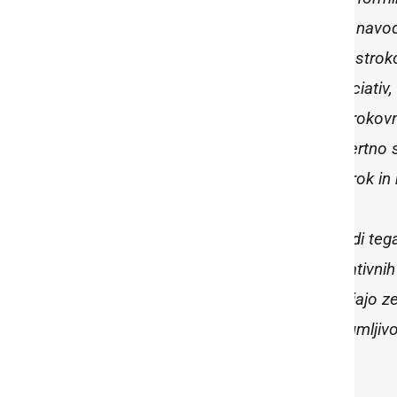
smernicah papeža Frančiška in navodi
ničelne tolerance mi pomagajo strok
in konstruktivno delo civilnih iniciati
pomagajo z informacijami in strokov
civilnimi iniciativami kot z Ekspertno
se iskreno trudijo za zaščito otrok in
Hudo mi je za vse žrtve, ki zaradi tega 
ovadeni in so postali žrtve negativnih 
izkušenj vem, da ti postopki trajajo 
službe. Zato je popolnoma razumljivo, 
primeri kar čez noč.