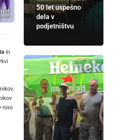
50 let uspešno
dela v
podjetništvu
ta
in
rkvi
vnikov.
nikov
v niso