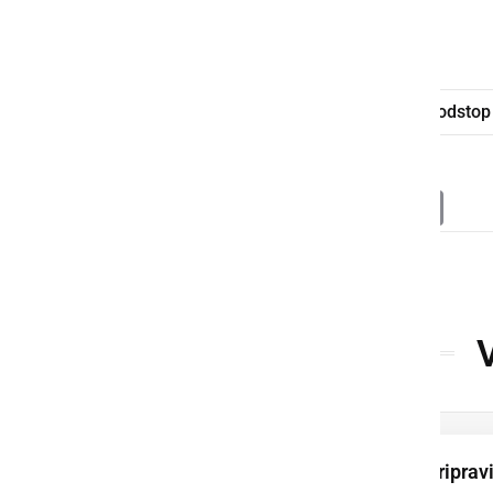
Peter Štumpf
Stanislav Zore
odstop
Deli
Facebook
X
Messenger
WhatsApp
Copy
PrintFrien
Email
Link
Ob Fričovi kapeli pripravi