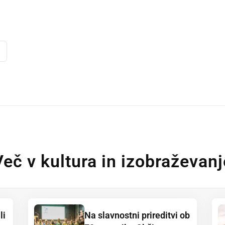
dly
Več v kultura in izobraževanj
li
Na slavnostni prireditvi ob