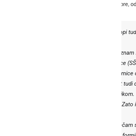
objavil zapis: "Če odstopi nadškof Zore, o
Če odstopi nadškof Zore, odstopi tu
Nadškofa Stanislava Zoreta poznam k
Slovenske škofovske konference (SŠK),
zasluge za sedanje zadnje smernice 
poštenjak, tako v moralnem kot tudi 
škofom in duhovnikom ter vernikom. Ne
najboljši volji, znanju in močeh. Zat
V Škofiji Murska Sobota se soočam s
vseh anomalij, jih odpravljam in for