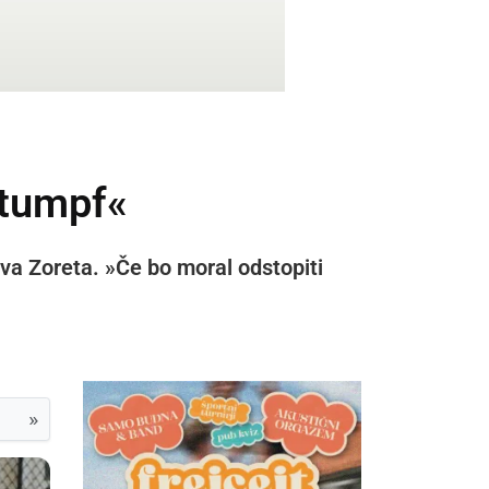
Štumpf«
ava Zoreta. »Če bo moral odstopiti
»