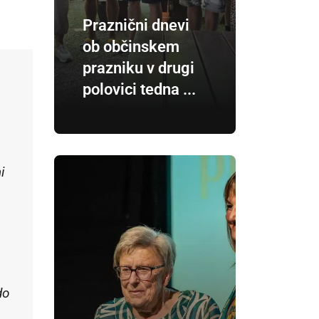
Praznični dnevi
ob občinskem
prazniku v drugi
polovici tedna ...
e
i
do