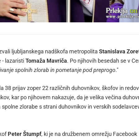
 pozvali ljubljanskega nadškofa metropolita
Stanislava Zore
- lazaristi
Tomaža Mavriča
. Po njihovih besedah se v Ce
rivanje spolnih zlorab in pometanje pod preprogo
."
jela 38 prijav zoper 22 različnih duhovnikov, škofov in redo
nikov, kar po njihovem nakazuje, da je velika večina duhov
a spolne zlorabe s strani duhovnikov in verskih sodelavce
škof
Peter Štumpf
, ki je na družbenem omrežju Facebook