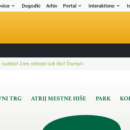
vice
Dogodki
Arhiv
Portal
Interaktivno
I
 nadškof Zore, odstopi tudi škof Štumpf«