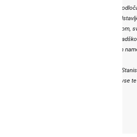
Vsak škof je pri svojem delu in odlo
mnenj in zahtev, tudi če so predstavlj
omejen s svojim zdravjem, časom, sv
ne more delati čudežev. Tako nadškof
najboljših močeh in z najboljšim na
Če bo moral odstopiti nadškof Stanisl
slovensko Cerkev v upanju, da vse te 
pravičnosti in usmiljenju.
dr. Peter Štumpf SDB
soboški škof ordinarij