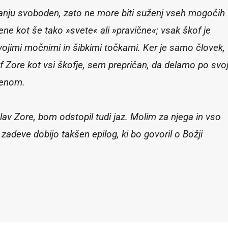
čanju svoboden, zato ne more biti suženj vseh mogočih
ene kot še tako »svete« ali »pravične«; vsak škof je
ojimi močnimi in šibkimi točkami. Ker je samo človek,
 Zore kot vsi škofje, sem prepričan, da delamo po svoj
menom.
av Zore, bom odstopil tudi jaz. Molim za njega in vso
zadeve dobijo takšen epilog, ki bo govoril o Božji