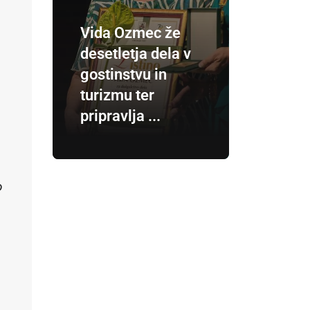
Vida Ozmec že
o
desetletja dela v
gostinstvu in
turizmu ter
pripravlja ...
o