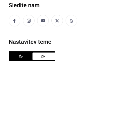
Sledite nam
Nastavitev teme
Aleksandra Pivec in Emil Bedekovič iz Kmetije Čarička, foto: Ministrstvo za
kmetijstvo, gozdarstvo in prehrano
Na 7. Agrobiznis konferenci, ki jo je organiziral
časopis Finance in ki je potekala v sredo, 12.
februarja, so podelili tudi nagrade zmagovalcem
letošnjega natečaja Agro podjetnik za najboljšega
podjetnika v kmetijstvu, najbolj inovativen
izdelek/storitev v kmetijstvu, najboljši domači