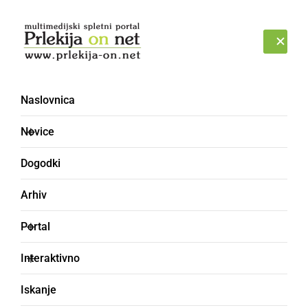
Prijava
SOBOTA, 8. AVGUST 2026
Naslovnica
Novice
Dogodki
Arhiv
GOSPODARSTVO
Portal
Ekološki bezgov kis iz
Interaktivno
Veščice prejel nagrado
Iskanje
za najbolj inovativni