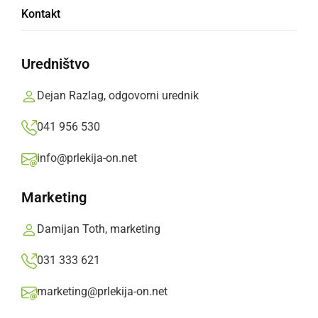
Kontakt
izdelek
Uredništvo
Na 7. Agrobiznis konferenci so podelili tudi
nagrado za najbolj inovativni izdelek, ki ga je
Dejan Razlag, odgovorni urednik
prejela Kmetija Čarička iz Veščice v občini
041 956 530
Razkrižje, za ekološki bezgov kis
info@prlekija-on.net
Prlekija-on.net,
četrtek, 13. februar 2020 ob 18:14
Marketing
»
Izberite
Prlekijo
kot svoj prednostni vir na Googlu
Damijan Toth, marketing
031 333 621
marketing@prlekija-on.net