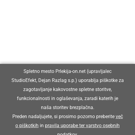
Prlekija-on.net je največji in najbolje obiskan spletni medij v
Prlekiji.
Vpisan je v razvid medijev, ki ga vodi Ministrstvo za kulturo
Republike Slovenije, pod zaporedno številko 1529.
Glavni in odgovorni urednik:
Spletno mesto Prlekija-on.net (upravljalec
Dejan Razlag
StudioEfekt, Dejan Razlag s.p.) uporablja piškotke za
info@prlekija-on.net
zagotavljanje kakovostne spletne storitve,
funkcionalnosti in oglaševanja, zaradi katerih je
naša storitev brezplačna.
Preden nadaljujete, si prosimo pozorno preberite
več
o piškotkih
in
pravila uporabe ter varstvo osebnih
© Prlekija-on.net | 2005 - 2026 | Vse pravice pridržane |
podatkov
.