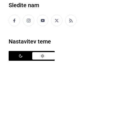
Sledite nam
Nastavitev teme
Največ veselja je slovenski reprezentanci prinesel srebrni Niklas Tamše
Nadobudni šestnajstletnik,
Niklas Tamše
, ki karate
znanje pili v Karate klubu Shotokan Radenci, pod
vodstvom
Branka Krambergerja
, je na Evropskem
prvenstvu v Budimpešti v kategoriji do 55 kg osvojil
srebrno kolajno. V finalu je moral s tesnih 3:4 priznati
premoč reprezentantu Azerbajdžana Huseynovu.