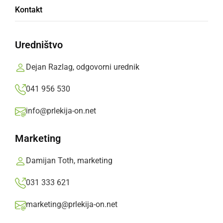
Kontakt
evropski podprvak
Uredništvo
Nadobudni šestnajstletnik, Niklas Tamše, ki
karate znanje pili v Karate klubu Shotokan
Dejan Razlag, odgovorni urednik
Radenci, pod vodstvom Branka Krambergerja,
041 956 530
je na Evropskem prvenstvu v Budimpešti v
kategoriji do 55 kg osvojil srebrno kolajno
info@prlekija-on.net
Prlekija-on.net,
nedelja, 16. februar 2020 ob 21:04
Marketing
Damijan Toth, marketing
»
Izberite
Prlekijo
kot svoj prednostni vir na Googlu
031 333 621
marketing@prlekija-on.net