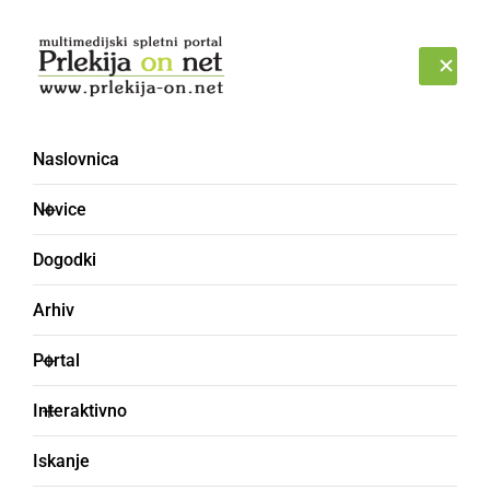
Prijava
SOBOTA, 8. AVGUST 2026
Naslovnica
Novice
Dogodki
Arhiv
ŠPORT
Portal
Mladi karateist Niklas
Interaktivno
Tamše iz Karate kluba
Iskanje
Shotokan Radenci