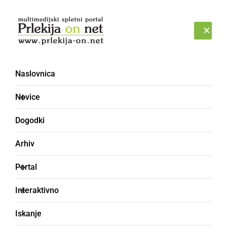
Prijava
SOBOTA, 8. AVGUST 2026
Naslovnica
Novice
Dogodki
Arhiv
KULTURA IN IZOBRAŽEVANJE
Portal
Pripravili prvo letošnjo
Interaktivno
Zelemenjavo
Iskanje