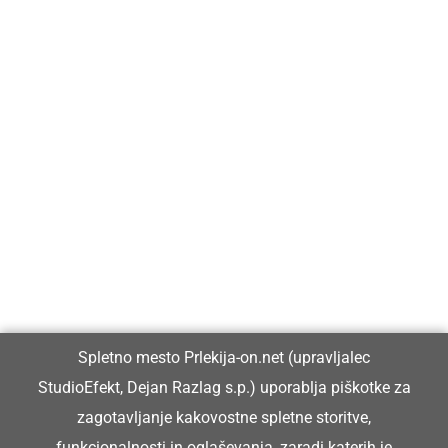
Prlekija-on.net je največji in najbolje obiskan spletni medij v
Prlekiji.
Vpisan je v razvid medijev, ki ga vodi Ministrstvo za kulturo
Republike Slovenije, pod zaporedno številko 1529.
Glavni in odgovorni urednik:
Spletno mesto Prlekija-on.net (upravljalec
Dejan Razlag
StudioEfekt, Dejan Razlag s.p.) uporablja piškotke za
info@prlekija-on.net
zagotavljanje kakovostne spletne storitve,
funkcionalnosti in oglaševanja, zaradi katerih je