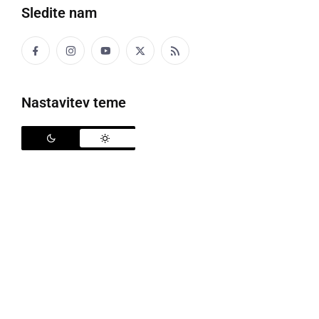
Sledite nam
Lotmerška Zelemenjava
Nastavitev teme
Kot »Frišni upokojenki« sva imeli z Martino veliko
idej, kako si popestriti čas v pokoju. Ena teh je bila
tudi Zelemenjava. Začeli sva v letu 2016. Širil se je
krog tistih, ki se trudijo ohranjati domača semena in
jih širiti naprej. Poleg semen radi izmenjujemo tudi
sadike zelišč, zelenjave in tudi pridelke.
Letošnja prva zelemenjava je bila v soboto, 29.
februarja. Ni nas pregnal mrzel veter in izmenjalo se