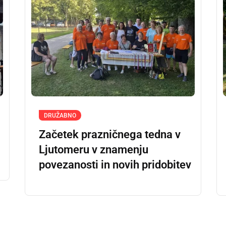
DRUŽABNO
Začetek prazničnega tedna v
Ljutomeru v znamenju
povezanosti in novih pridobitev