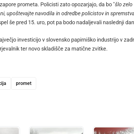
pore prometa. Policisti zato opozarjajo, da bo "
šlo zelo
ni, upoštevajte navodila in odredbe policistov in spremstv
ispel še pred 15. uro, pot pa bodo nadaljevali naslednji dan
največjo investicijo v slovensko papirniško industrijo v zad
rjevalnik ter novo skladišče za matične zvitke.
cija
promet
dly