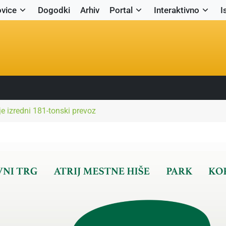
vice
Dogodki
Arhiv
Portal
Interaktivno
I
je izredni 181-tonski prevoz