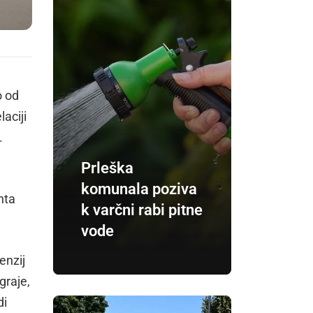
o od
aciji
.
Prleška
komunala poziva
hta
k varčni rabi pitne
vode
enzij
graje,
di