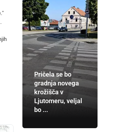
a
."
.
njih
Pričela se bo
gradnja novega
krožišča v
Ljutomeru, veljal
bo ...