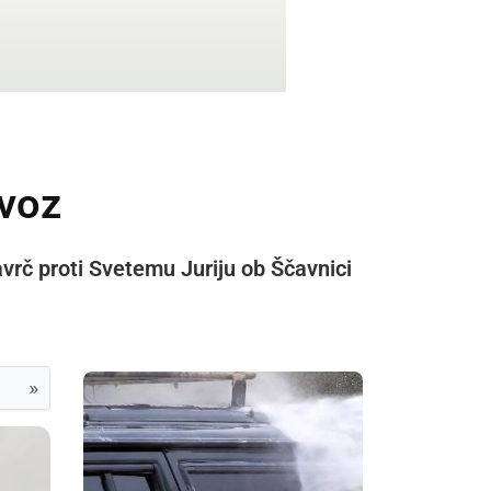
evoz
vrč proti Svetemu Juriju ob Ščavnici
»