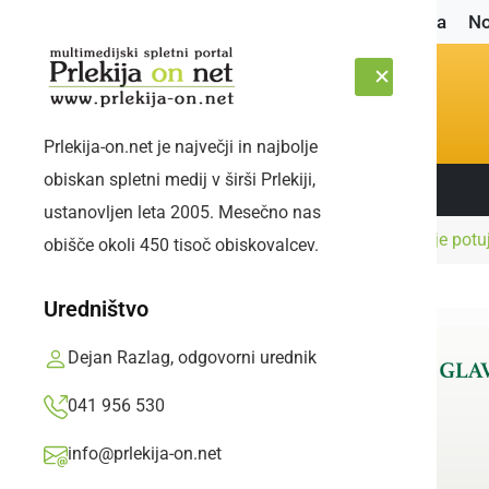
Naslovnica
No
Prlekija-on.net je največji in najbolje
obiskan spletni medij v širši Prlekiji,
Sledite nam:
ČETRTEK, 6. AVGUST 2026
ustanovljen leta 2005. Mesečno nas
Naslovnica
Gospodarstvo
Skozi naše kraje potu
obišče okoli 450 tisoč obiskovalcev.
Uredništvo
Dejan Razlag, odgovorni urednik
041 956 530
info@prlekija-on.net