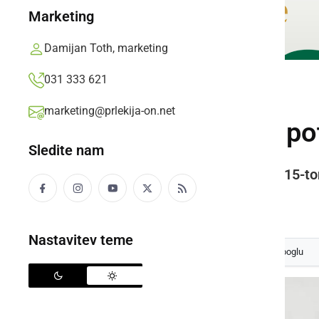
Marketing
Damijan Toth, marketing
031 333 621
GOSPODARSTVO
marketing@prlekija-on.net
Skozi naše kraje po
Sledite nam
V petek poteka izredni prevoz 115-to
Prlekija-on.net,
petek, 6. marec 2020 ob 14:10
Nastavitev teme
Izberite
Prlekijo
kot svoj prednostni vir na Googlu