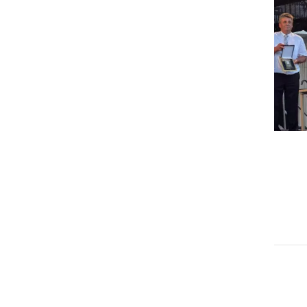
GOSPODARSTVO
Obrtnik leta 2026 je Milan
Horvat