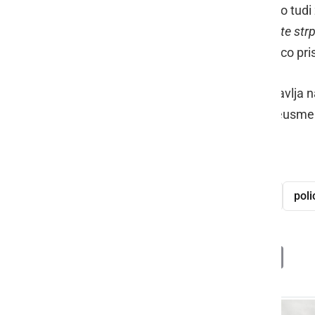
manjše gradbene posege in občasno tudi za
počasi, občasno se bo ustavilo! Bodite strp
Tovor je na cilj v Sv. Juriju ob Ščavnico pr
Investicija v nov papirni stroj predstavlja 
40. letih in vključuje tudi sodobni preusme
izredni prevoz
stroj
Paloma
poli
Deli
Facebook
X
Messenger
WhatsApp
Copy
PrintFrien
Email
Link