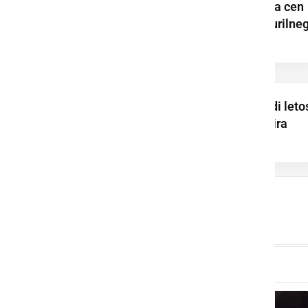
V torek sprememba cen
bencina, dizla in kurilne
olja
Elektro Maribor tudi leto
z donacijami podpira
najbolj ranljive v ...