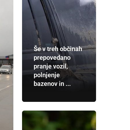
Še v treh občinah
prepovedano
pranje vozil,
polnjenje
bazenov in ...