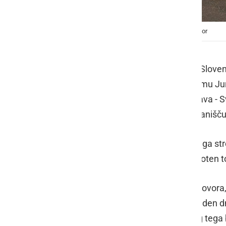
Tovor potuje v spremstvu policistov, foto: PU Maribor
V petek, 6. marca, v severovzhodni Sloveni
mejnega prehoda Zavrč proti Svetemu Juriju
Mejni prehod Zavrč - Spuhlja - Dornava - Sv.
Tovor je sicer svojo pot pričel v pristanišč
Pri tovoru gre za del novega papirnega stroj
115 ton, skupaj z vlačilcem pa je celoten 
Gre za izjemno zahteven transport tovora, k
tovora pa bo celoten prevoz trajal teden dn
prometne znake in semaforje, poleg tega b