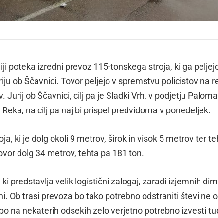
ji poteka izredni prevoz 115-tonskega stroja, ki ga peljej
 ob Ščavnici. Tovor peljejo v spremstvu policistov na rel
 Jurij ob Ščavnici, cilj pa je Sladki Vrh, v podjetju Paloma
u Reka, na cilj pa naj bi prispel predvidoma v ponedeljek.
a, ki je dolg okoli 9 metrov, širok in visok 5 metrov ter te
tovor dolg 34 metrov, tehta pa 181 ton.
i predstavlja velik logistični zalogaj, zaradi izjemnih dim
i. Ob trasi prevoza bo tako potrebno odstraniti številne o
o na nekaterih odsekih zelo verjetno potrebno izvesti tu