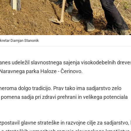
sekretar Damjan Stanonik
anes udeležil slavnostnega sajenja visokodebelnih dreves,
e Naravnega parka Haloze - Čerinovo.
eroma dolgo tradicijo. Prav tako ima sadjarstvo zelo
omena sadja pri zdravi prehrani in velikega potenciala
ostavil glavne strateške in razvojne cilje za sadjarstvo, 