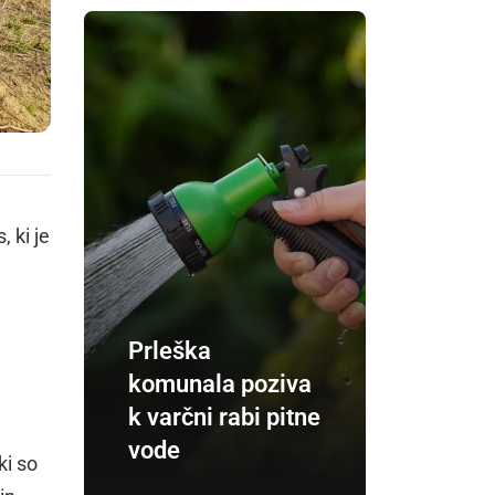
 ki je
Prleška
komunala poziva
k varčni rabi pitne
vode
ki so