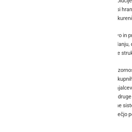
zapisani v Strategiji za izvajanje resoluc
živilstva do leta 2020 »Zagotovimo.si hran
različnih sadnih vrst; izboljšanje konkure
Ministrstvo za kmetijstvo, gozdarstvo in p
skupnih sadjarskih površin ob zavedanju, 
povečanem obsegu dogajajo izrazite stru
V prihodnji SKP bo zato potrebno pozornos
kakovosti sadja, ohranitev obsega skupnih
povezovanje v organizacijah proizvajalcev 
investicijami v mreže proti toči ter v druge
izboljšati delež investicij v namakalne s
sprememb, s promocijo zagotoviti večjo 