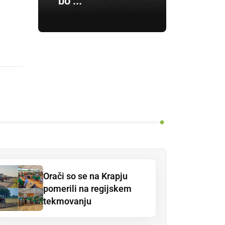
bo ...
Orači so se na Krapju
pomerili na regijskem
tekmovanju