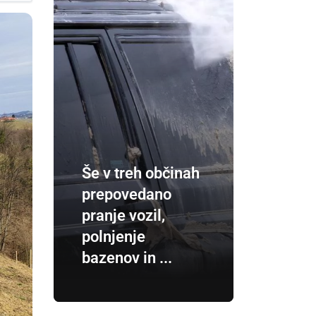
Še v treh občinah
prepovedano
pranje vozil,
polnjenje
bazenov in ...