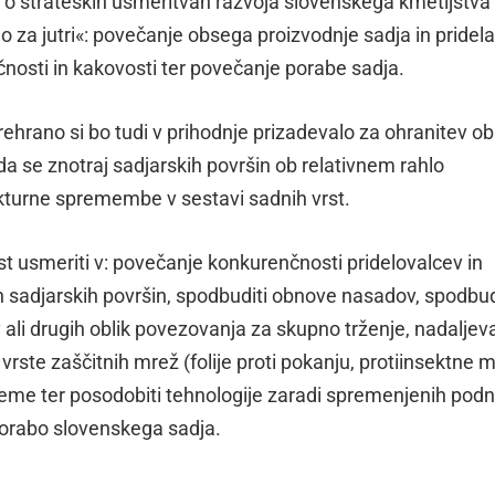
ije o strateških usmeritvah razvoja slovenskega kmetijstva 
o za jutri«: povečanje obsega proizvodnje sadja in pridel
nčnosti in kakovosti ter povečanje porabe sadja.
rehrano si bo tudi v prihodnje prizadevalo za ohranitev o
da se znotraj sadjarskih površin ob relativnem rahlo
kturne spremembe v sestavi sadnih vrst.
t usmeriti v: povečanje konkurenčnosti pridelovalcev in
 sadjarskih površin, spodbuditi obnove nasadov, spodbud
ali drugih oblik povezovanja za skupno trženje, nadaljeva
 vrste zaščitnih mrež (folije proti pokanju, protiinsektne 
isteme ter posodobiti tehnologije zaradi spremenjenih pod
porabo slovenskega sadja.