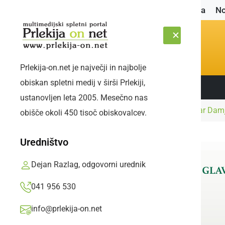
Naslovnica
No
Prlekija-on.net je največji in najbolje
obiskan spletni medij v širši Prlekiji,
Sledite nam:
ČETRTEK, 6. AVGUST 2026
ustanovljen leta 2005. Mesečno nas
Naslovnica
Gospodarstvo
Državni sekretar Damj
obišče okoli 450 tisoč obiskovalcev.
Uredništvo
Dejan Razlag, odgovorni urednik
041 956 530
info@prlekija-on.net