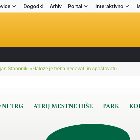
vice
Dogodki
Arhiv
Portal
Interaktivno
I
an Stanonik: »Haloze je treba negovati in spoštovati«