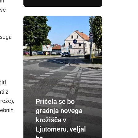
in
ave
bsega
iti
ti z
Pričela se bo
mreže),
gradnja novega
nebnih
krožišča v
Ljutomeru, veljal