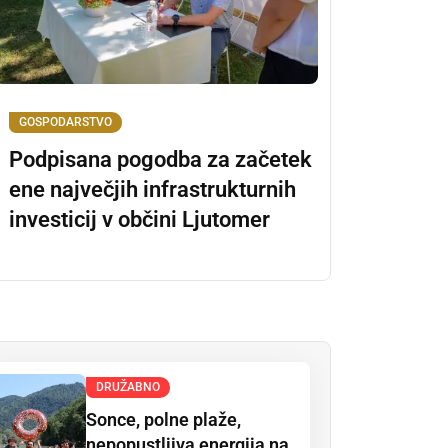
GOSPODARSTVO
Podpisana pogodba za začetek
ene največjih infrastrukturnih
investicij v občini Ljutomer
DRUŽABNO
Sonce, polne plaže,
nepopustljiva energija na