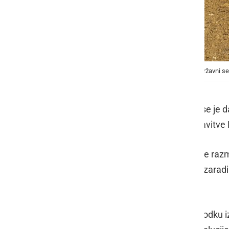
Sajenja visokodebelnih dreves se je udeležil tudi državni 
Državni sekretar
Damjan Stanonik
se je d
potekalo v sklopu aktivnosti vzpostavitv
Sadjarstvo ima na območju Slovenije razm
pomembno vlogo, med drugim tudi zaradi p
panoge za nadaljnji razvoj.
Državni sekretar Stanonik je na dogodku izp