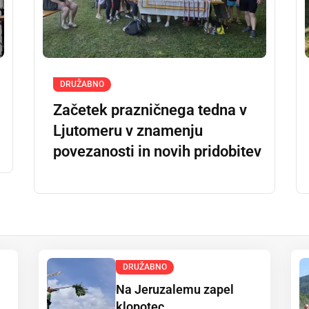
DRUŽABNO
Začetek prazničnega tedna v
Ljutomeru v znamenju
povezanosti in novih pridobitev
DRUŽABNO
Na Jeruzalemu zapel
klopotec