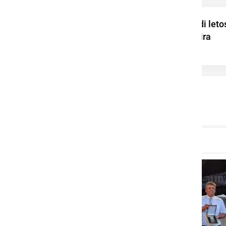
Elektro Maribor tudi leto
z donacijami podpira
najbolj ranljive v ...