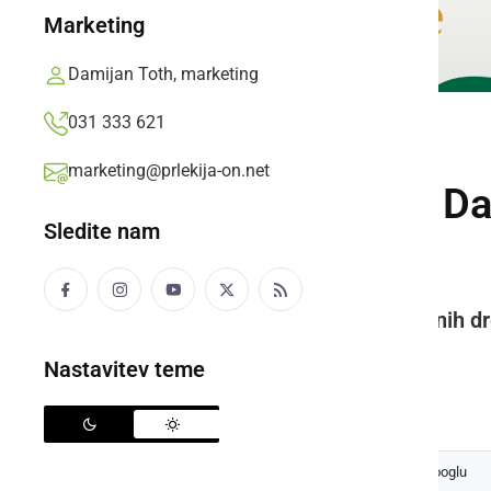
Marketing
Damijan Toth, marketing
031 333 621
GOSPODARSTVO
marketing@prlekija-on.net
Državni sekretar Da
Sledite nam
spoštovati«
Slavnostno sajenja visokodebelnih dr
Čerinovo
Nastavitev teme
Prlekija-on.net,
ponedeljek, 9. marec 2020 ob 14:33
Izberite
Prlekijo
kot svoj prednostni vir na Googlu