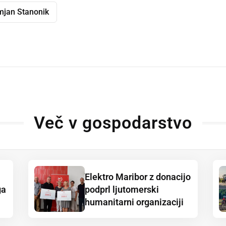
jan Stanonik
dly
Več v gospodarstvo
Elektro Maribor z donacijo
ga
podprl ljutomerski
humanitarni organizaciji