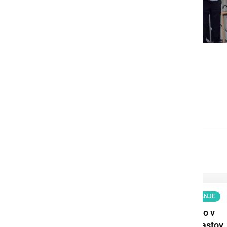
GOSPODARSTVO
Obrtnik leta 2026 je Milan
Horvat
KULTURA IN IZOBRAŽEVANJE
Ljutomerski park bo v
senci mogočnih hrastov