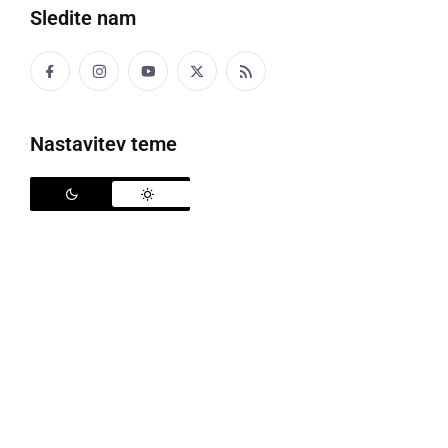
Sledite nam
Nastavitev teme
Razstava Ko ptički zapojo
Upokojenke iz Društva upokojencev Ljutomer,
sekcije za ohranjanje kulturne dediščine, so v
Ljutomeru pripravile tradicionalno razstavo ročnih
del
Ko ptički zapojo
. Razstavo si je bilo ta teden
možno ogledati v domu DU Ljutomer na Ormoški
cesti v Ljutomeru, a je vsem znana situacija vse
skupaj precej spremenila, zato je razstava ostala