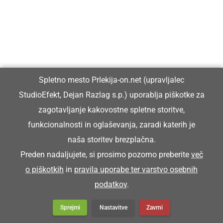
Spletno mesto Prlekija-on.net (upravljalec
StudioEfekt, Dejan Razlag s.p.) uporablja piškotke za
zagotavljanje kakovostne spletne storitve,
funkcionalnosti in oglaševanja, zaradi katerih je
naša storitev brezplačna.
Preden nadaljujete, si prosimo pozorno preberite
več
o piškotkih
in
pravila uporabe ter varstvo osebnih
podatkov
.
Sprejmi
Nastavitve
Zavrni