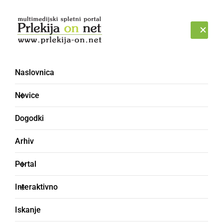
Prijava
PETEK, 7. AVGUST 2026
Naslovnica
Novice
Dogodki
Arhiv
KULTURA IN IZOBRAŽEVANJE
Portal
Ljutomerske
Interaktivno
upokojenke predstavile
Iskanje
svoja ročna dela