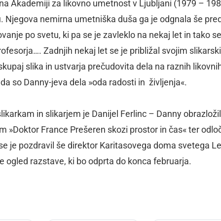
j na Akademiji za likovno umetnost v Ljubljani (1979 – 198
u. Njegova nemirna umetniška duša ga je odgnala še pre
je po svetu, ki pa se je zavleklo na nekaj let in tako se
 profesorja…. Zadnjih nekaj let se je približal svojim slikars
i skupaj slika in ustvarja prečudovita dela na raznih likovni
 da so Danny-jeva dela »oda radosti in življenja«.
ikarkam in slikarjem je Danijel Ferlinc – Danny obrazložil
m »Doktor France Prešeren skozi prostor in čas« ter odloč
Vse je pozdravil še direktor Karitasovega doma svetega L
l je ogled razstave, ki bo odprta do konca februarja.
dly