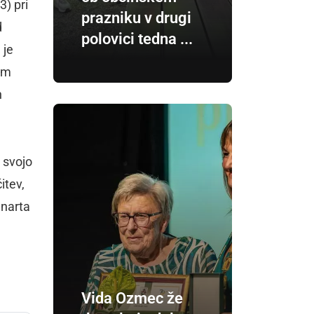
3) pri
prazniku v drugi
d
polovici tedna ...
 je
kim
h
 svojo
itev,
enarta
Vida Ozmec že