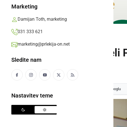
Marketing
Damijan Toth, marketing
031 333 621
KULTURA IN IZOBRAŽEVANJE
marketing@prlekija-on.net
Dannyjevi akvareli 
Sledite nam
Filip Matko,
ponedeljek, 7. februar 2011 ob 16:40
Izberite
Prlekijo
kot svoj prednostni vir na Googlu
Nastavitev teme