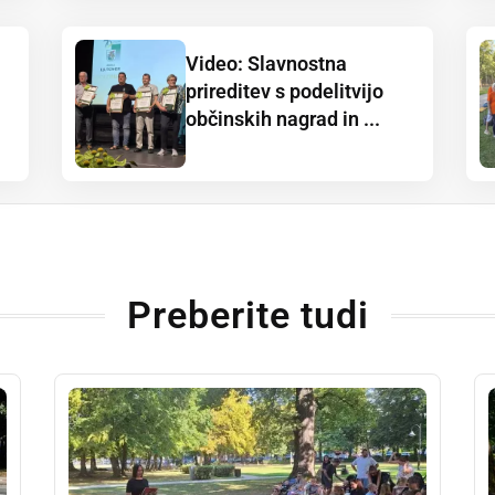
Video: Slavnostna
prireditev s podelitvijo
občinskih nagrad in ...
Preberite tudi