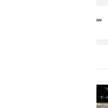
Uspehi mladih
ljutomerskih talentov
navdih za celotno
skupnost