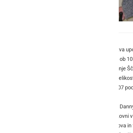
Ogled razstave
Članice in člani likovne sekcije Društva
v Lenartu v ponedeljek, 7. februarja, ob 10.
Danijela Ferlinca - Danny-ja
iz Zgornje Šč
razstavljen ciklus kar 15 akvarelov velik
prostor in čas«, ki jih je slikar leta 2007 p
Pesmi Franceta Prešerna je recitiral Danny-j
spregovorila
Apolonija Šporin
, strokovni
povedala: »…Čudna so pota gospodova in tak