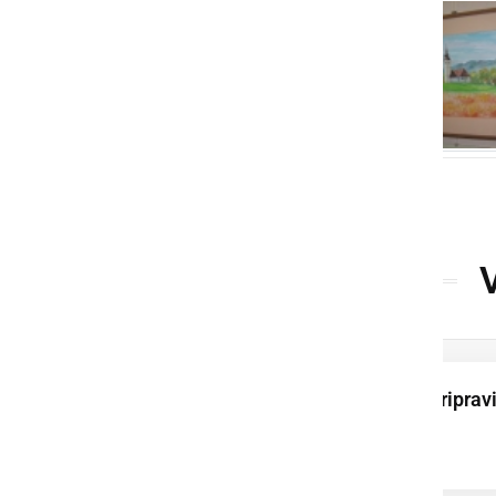
Ob Fričovi kapeli pripravi
vaško žegnanje in
druženje vaščanov