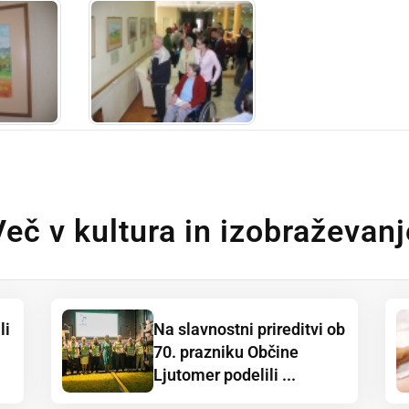
Več v kultura in izobraževanj
li
Na slavnostni prireditvi ob
70. prazniku Občine
Ljutomer podelili ...