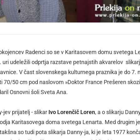
 upokojencev Radenci so se v Karitasovem domu svetega L
 uri udeležili odprtja razstave petnajstih akvarelov slikar
avnice. V čast slovenskega kulturnega praznika je do 7.
osti 70/50 cm pod naslovom »Doktor France Prešeren skoz
odaril Osnovni šoli Sveta Ana.
ev prijatelj - slikar
Ivo Lorenčič Loren
, a o slikarju Danny
 vodja Karitasovega doma svetega Lenarta. Med drugim j
šna so tudi pota slikarja Danny-ja, ki je leta 1977 konč