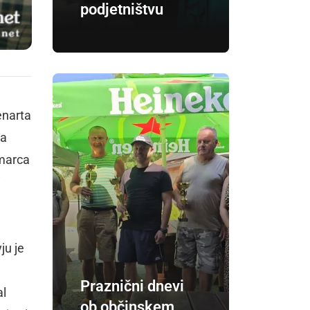
podjetništvu
enarta
ja
 marca
i
ju je
e
Praznični dnevi
al
ob občinskem