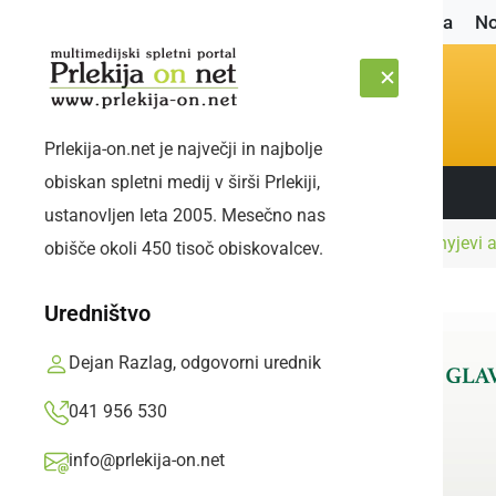
Naslovnica
No
Prlekija-on.net je največji in najbolje
obiskan spletni medij v širši Prlekiji,
Sledite nam:
PETEK, 7. AVGUST 2026
ustanovljen leta 2005. Mesečno nas
Naslovnica
Kultura in izobraževanje
Dannyjevi a
obišče okoli 450 tisoč obiskovalcev.
Uredništvo
Dejan Razlag, odgovorni urednik
041 956 530
info@prlekija-on.net