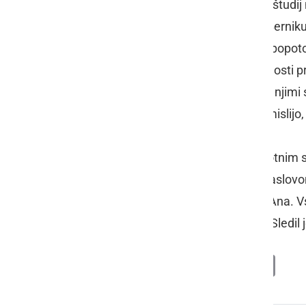
oblikovalno šolo ter nato nadaljeval študi
profesorju Kiarju Mešku in Janezu Bernik
zaključkom akademije na enoletno popotovan
študij ustavil na tej točki ob veliki žalosti
kolegom, se z njimi druži, jih bodri, z njim
delavnicah… Skratka, zaključimo z mislijo,
Vsem navzočim, tudi številnim prisotnim sl
odločitev za ciiklus akvarelov pod naslovo
da ciklus podari Osnovni šoli Sveta Ana. 
Zlatko Gričnik
, ki je razstavo odprl. Sledi
Deli
Facebook
X
Messenger
WhatsApp
Copy
PrintFrien
Email
Link