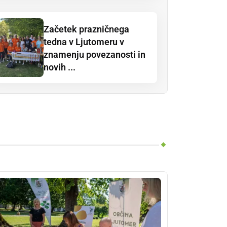
Začetek prazničnega
tedna v Ljutomeru v
znamenju povezanosti in
novih ...