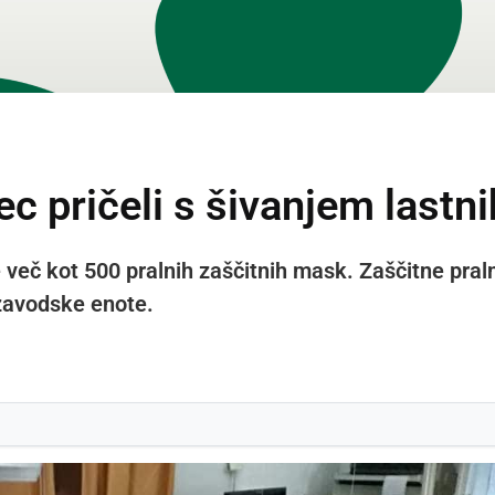
c pričeli s šivanjem lastn
e več kot 500 pralnih zaščitnih mask. Zaščitne pral
 zavodske enote.