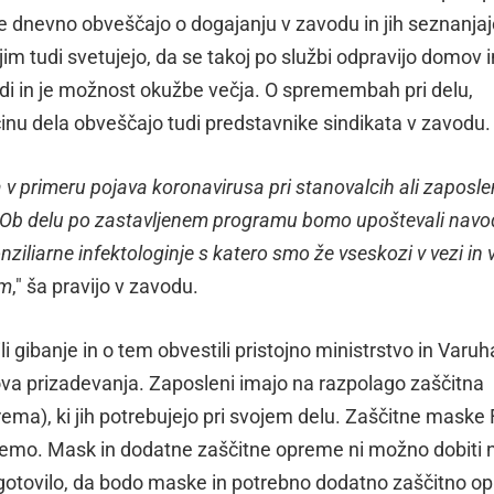
e dnevno obveščajo o dogajanju v zavodu in jih seznanjaj
 jim tudi svetujejo, da se takoj po službi odpravijo domov i
ljudi in je možnost okužbe večja. O spremembah pri delu,
nu dela obveščajo tudi predstavnike sindikata v zavodu.
v primeru pojava koronavirusa pri stanovalcih ali zaposlen
. Ob delu po zastavljenem programu bomo upoštevali navo
ziliarne infektologinje s katero smo že vseskozi v vezi in 
om
," ša pravijo v zavodu.
 gibanje in o tem obvestili pristojno ministrstvo in Varuh
hova prizadevanja. Zaposleni imajo na razpolago zaščitna
rema), ki jih potrebujejo pri svojem delu. Zaščitne maske
premo. Mask in dodatne zaščitne opreme ni možno dobiti 
zagotovilo, da bodo maske in potrebno dodatno zaščitno 