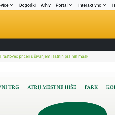
vice
Dogodki
Arhiv
Portal
Interaktivno
I
Hrastovec pričeli s šivanjem lastnih pralnih mask