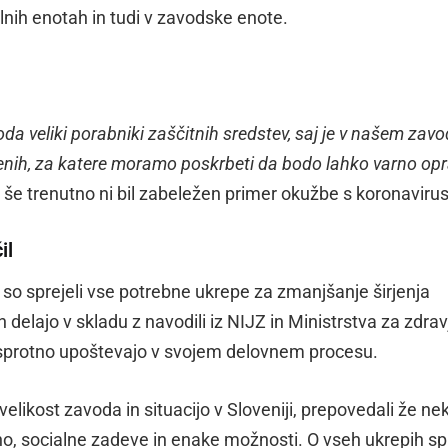
alnih enotah in tudi v zavodske enote.
da veliki porabniki zaščitnih sredstev, saj je v našem zav
nih, za katere moramo poskrbeti da bodo lahko varno opra
er še trenutno ni bil zabeležen primer okužbe s koronavir
il
o sprejeli vse potrebne ukrepe za zmanjšanje širjenja
n delajo v skladu z navodili iz NIJZ in Ministrstva za zdrav
h sprotno upoštevajo v svojem delovnem procesu.
likost zavoda in situacijo v Sloveniji, prepovedali že nek
no, socialne zadeve in enake možnosti. O vseh ukrepih s