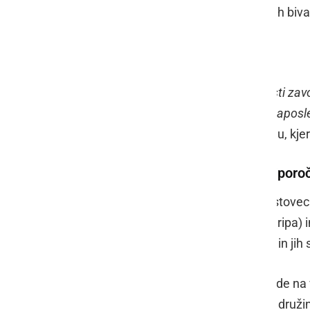
maske bodo razdelili v 25 dislociranih biv
Andreja Raduha:
"
Zavedamo se da, smo zaradi velikosti zavo
skupno kar 640 stanovalcev in 480 zaposle
delo
," so še ob tem povedali v zavodu, kj
Redno spremljanje navodil in priporoč
V Socialno varstvenem zavodu Hrastovec s
respiratornih obolenj (koronavirus, gripa) i
Njihova navodila dnevno spremljajo in ji
Obiske v zavodu so preventivno, glede na ve
pred navodilom Ministrstva za delo, druži