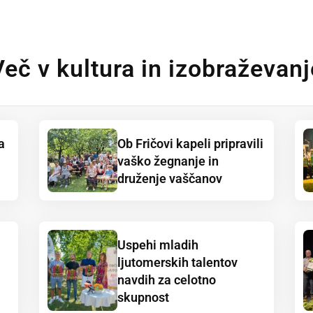
Več v kultura in izobraževanj
a
Ob Fričovi kapeli pripravili
vaško žegnanje in
druženje vaščanov
Uspehi mladih
ljutomerskih talentov
navdih za celotno
skupnost