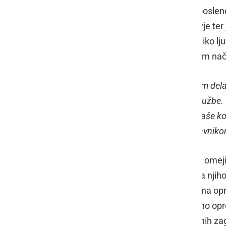
obveščajo svojce in stanovalce. Zaposlen
navodili NIJZ in Ministrstva za zdravje ter
ne gibajo na mestih, kjer se zbira veliko 
predvidenih ukrepih in spremenjenem nači
"
Pripravili smo tudi podroben Program dela 
jasno določa način dela v primeru okužbe
za delo NIJZ Maribor in priporočila naše kon
sodelovanju z našim zavodskim zdravnik
V vseh svojih enotah so preventivno omejili
človekovih pravic ter NIJZ, ki podpira nji
sredstva (razkužila in osebna zaščitna op
imajo naročene in tudi ostalo zaščitno o
zalogo, ampak imajo s strani pristojnih 