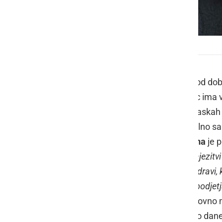
Šivanje mask v SVZ Hrastovec
Z namenom povečati neodvisnosti od doba
lastnih pralnih mask. SVZ Hrastovec ima v z
Zaradi velikih potreb po zaščitnih maskah
odločili, da tudi sami poskrbijo za delno s
SVZ Hrastovec
mag. Andreja Raduha
je p
lahko pomagamo, pripomoremo k zajezitvi ši
zavodu in naši stanovalci ostanejo zdravi
sprejeli donacijo 50 metrov blaga iz podjet
mask
." Šivilje so najprej izdelale osnovno
Po potrditvi so se lotile izdelave in do da