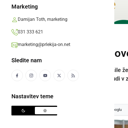
Marketing
Damijan Toth, marketing
031 333 621
KULTURA IN IZOBRAŽEVANJE
marketing@prlekija-on.net
Tudi v SVZ Hrastove
Sledite nam
Do danes so šivilje v zavodu sešile ž
dislociranih bivalnih enotah in tudi v
Prlekija-on.net,
četrtek, 2. april 2020 ob 12:47
Nastavitev teme
Izberite
Prlekijo
kot svoj prednostni vir na Googlu