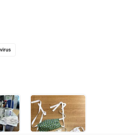
virus
dly