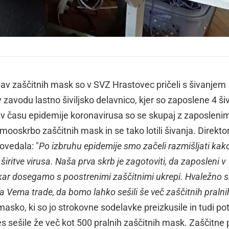
v zaščitnih mask so v SVZ Hrastovec pričeli s šivanjem
avodu lastno šiviljsko delavnico, kjer so zaposlene 4 šivi
 v času epidemije koronavirusa so se skupaj z zaposlenim
amooskrbo zaščitnih mask in se tako lotili šivanja. Direkto
ovedala: "
Po izbruhu epidemije smo začeli razmišljati kak
ritve virusa. Naša prva skrb je zagotoviti, da zaposleni v
, kar dosegamo s poostrenimi zaščitnimi ukrepi. Hvaležno
ja Vema trade, da bomo lahko sešili še več zaščitnih pralni
 masko, ki so jo strokovne sodelavke preizkusile in tudi pot
nes sešile že več kot 500 pralnih zaščitnih mask. Zaščitne 