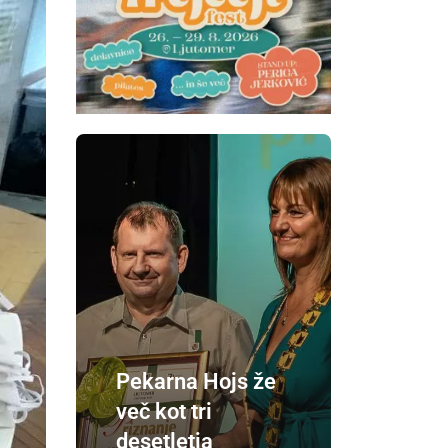
Pekarna Hojs že
več kot tri
desetletja