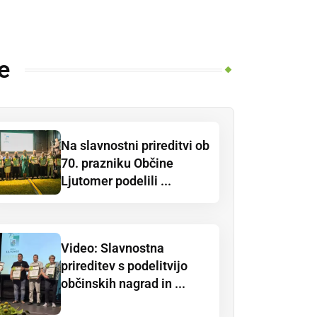
e
Na slavnostni prireditvi ob
70. prazniku Občine
Ljutomer podelili ...
Video: Slavnostna
prireditev s podelitvijo
občinskih nagrad in ...