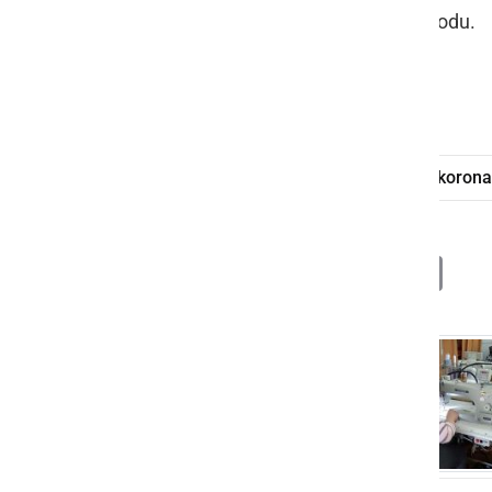
dobili v primeru izbruha virusa v zavodu.
Foto: Arhiv SVZ Hrastovec
SVZ Hrastovec
šivanje mask
korona
Deli
Facebook
X
Messenger
WhatsApp
Copy
PrintFrien
Email
Link