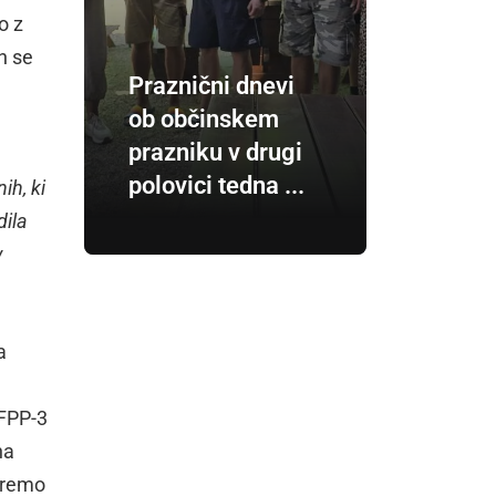
o z
n se
Praznični dnevi
ob občinskem
prazniku v drugi
polovici tedna ...
ih, ki
dila
v
a
 FPP-3
na
opremo