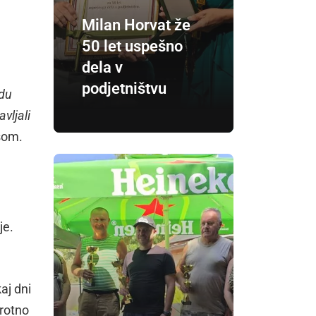
Milan Horvat že
50 let uspešno
dela v
podjetništvu
odu
vljali
usom.
je.
aj dni
protno