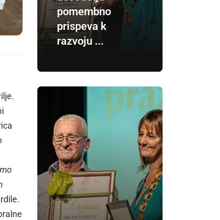
pomembno
prispeva k
razvoju ...
lje.
i
rica
o
 smo
h
rdile.
pralne