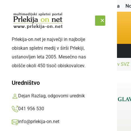
Naslovnica
No
Prlekija-on.net je največji in najbolje
obiskan spletni medij v širši Prlekiji,
Sledite nam:
SOBOTA, 8. AVGUST 2026
ustanovljen leta 2005. Mesečno nas
Naslovnica
Kultura in izobraževanje
Tudi v SVZ 
obišče okoli 450 tisoč obiskovalcev.
Uredništvo
Dejan Razlag, odgovorni urednik
041 956 530
info@prlekija-on.net