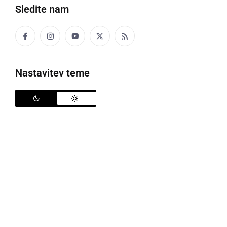
Sledite nam
Nastavitev teme
4. maja se cerkve ponovno odprejo za bogoslužje z udeležbo vernikov
Potem ko so cerkve bile omejeno dostopne od 13.
marca 2020, ko so škofje zaradi epidemije Covid-19
odpovedali svete maše z verniki, so se slovenski
škofje sedaj odločili, da se s ponedeljkom, 4. maja
2020, cerkve ponovno odprejo za bogoslužje z
udeležbo vernikov. Tako se bodo verniki lahko
udeležili svetih maš in prejemali nekatere
zakramente.