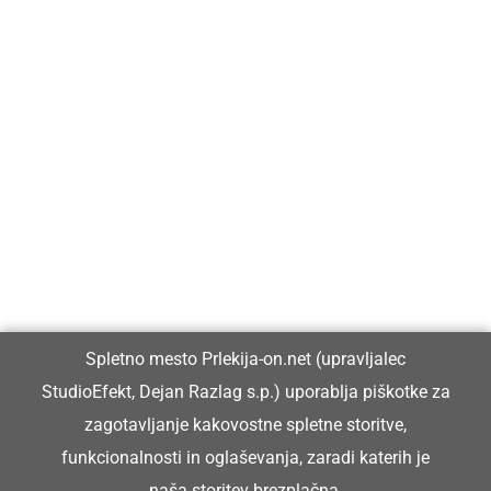
Prlekija-on.net je največji in najbolje obiskan spletni medij v
Prlekiji.
Vpisan je v razvid medijev, ki ga vodi Ministrstvo za kulturo
Republike Slovenije, pod zaporedno številko 1529.
Glavni in odgovorni urednik:
Spletno mesto Prlekija-on.net (upravljalec
Dejan Razlag
StudioEfekt, Dejan Razlag s.p.) uporablja piškotke za
info@prlekija-on.net
zagotavljanje kakovostne spletne storitve,
funkcionalnosti in oglaševanja, zaradi katerih je
naša storitev brezplačna.