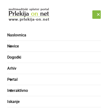
Prijava
SOBOTA, 8. AVGUST 2026
Naslovnica
Novice
Dogodki
Arhiv
KULTURA IN IZOBRAŽEVANJE
Portal
V cerkev le zdravi
Interaktivno
verniki z masko,
Iskanje
razkuženimi rokami in